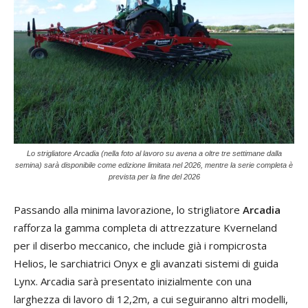
Lo strigliatore Arcadia (nella foto al lavoro su avena a oltre tre settimane dalla
semina) sarà disponibile come edizione limitata nel 2026, mentre la serie completa è
prevista per la fine del 2026
Passando alla minima lavorazione, lo strigliatore
Arcadia
rafforza la gamma completa di attrezzature Kverneland
per il diserbo meccanico, che include già i rompicrosta
Helios, le sarchiatrici Onyx e gli avanzati sistemi di guida
Lynx. Arcadia sarà presentato inizialmente con una
larghezza di lavoro di 12,2m, a cui seguiranno altri modelli,