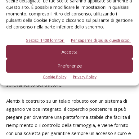
scelte dettagliate. Le tue scelte saranno applicate solamente a
questo sito. È possibile modificare le impostazioni in qualsiasi
momento, compreso il ritiro del consenso, utilizzando i
pulsanti della Cookie Policy o cliccando sul pulsante di gestione
del consenso nella parte inferiore dello schermo.
Gestisci 1408 fornitori
Per saperne di più su questi scopi
Il sistema di pesatura funziona in tempo reale, quindi non
Accetta
servono filtri software o ricalibrazioni complicate.
Misurando solamente il peso della tramoggia, il sistema si
Preferenze
integra perfettamente con l'attacco del trattore,
ottimizzando il baricentro e riducendo la forza di
Cookie Policy
Privacy Policy
sollevamento del trattore.
Alentix è costruito su un telaio robusto con un sistema di
aggancio veloce integrato. Il coperchio posteriore si può
piegare per diventare una piattaforma stabile che facilita il
riempimento o il controllo della tramoggia, e viene fornito
con una scaletta per garantire sempre un accesso sicuro e