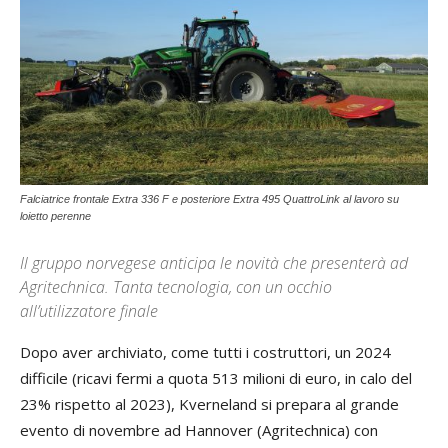
Falciatrice frontale Extra 336 F e posteriore Extra 495 QuattroLink al lavoro su
loietto perenne
Il gruppo norvegese anticipa le novità che presenterà ad
Agritechnica. Tanta tecnologia, con un occhio
all’utilizzatore finale
Dopo aver archiviato, come tutti i costruttori, un 2024
difficile (ricavi fermi a quota 513 milioni di euro, in calo del
23% rispetto al 2023), Kverneland si prepara al grande
evento di novembre ad Hannover (Agritechnica) con