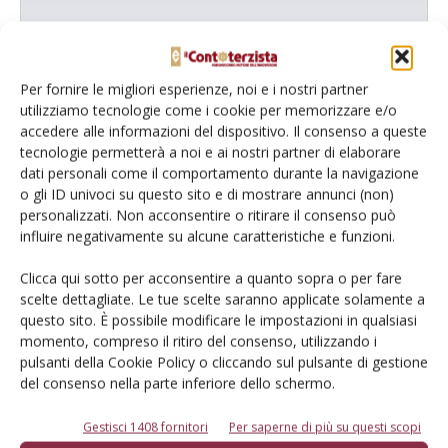
L'Esperto risponde
I consigli di Terra e Vita agli agricoltori
Per fornire le migliori esperienze, noi e i nostri partner
Cerca adesso
utilizziamo tecnologie come i cookie per memorizzare e/o
accedere alle informazioni del dispositivo. Il consenso a queste
tecnologie permetterà a noi e ai nostri partner di elaborare
dati personali come il comportamento durante la navigazione
o gli ID univoci su questo sito e di mostrare annunci (non)
personalizzati. Non acconsentire o ritirare il consenso può
influire negativamente su alcune caratteristiche e funzioni.
Clicca qui sotto per acconsentire a quanto sopra o per fare
scelte dettagliate. Le tue scelte saranno applicate solamente a
questo sito. È possibile modificare le impostazioni in qualsiasi
Dalla stessa categoria
momento, compreso il ritiro del consenso, utilizzando i
pulsanti della Cookie Policy o cliccando sul pulsante di gestione
del consenso nella parte inferiore dello schermo.
PROVATO DAGLI AGROMECCANICI
25 Maggio 2026
McCormick X8.631 VT-Drive
Gestisci 1408 fornitori
Per saperne di più su questi scopi