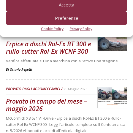
Verifica effettuata su una macchina con all’attivo 300 ore
Accetta
Di Ottavio Repetti
-
Preferenze
Cookie Policy
Privacy Policy
PROVATO DAGLI AGROMECCANICI
25 Maggio 2026
Erpice a dischi Rol-Ex BT 300 e
rullo-cutter Rol-Ex WCNF 300
Verifica effettuata su una macchina con all’attivo una stagione
Di Ottavio Repetti
-
PROVATO DAGLI AGROMECCANICI
25 Maggio 2026
Provato in campo del mese –
maggio 2026
McCormick X8.631 VT-Drive - Erpice a dischi Rol-Ex BT 300 e Rullo-
cutter Rol-Ex WCNF 300 Leggi l'articolo completo su Il Contoterzista
n. 5/2026 Abbonati e accedi all’edicola digitale