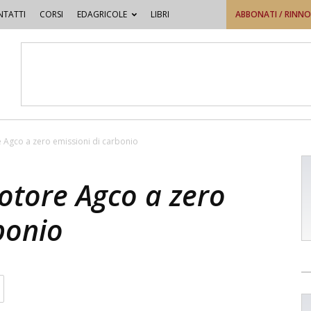
TATTI
CORSI
EDAGRICOLE
LIBRI
ABBONATI / RINN
 Agco a zero emissioni di carbonio
otore Agco a zero
bonio