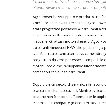
L'aspetto innovativo di questa nuova famigl
ulteriormente i motori, essi saranno compatib
Agco Power ha sviluppato e prodotto una fam
Core
. Portando avanti l'eredità di Agco Power
stata progettata pensando ai carburanti alter
La riduzione delle emissioni di carbonio è un o
macchine. Gli attuali motori diesel di Agco P
carburanti rinnovabili HVO, che possono già p
Ma i futuri carburanti alternativi, come l'idro
progettato da zero per essere compatibile con
motori Core è che, sviluppando ulteriormente
compatibili con questi carburanti.
Dopo oltre un secolo di servizio, riferiscono d
pratica in molte applicazioni. Mentre i veicoli 
batterie non è ancora sufficiente per le appli
macchine più compatte (meno di 50 kW). L'elev