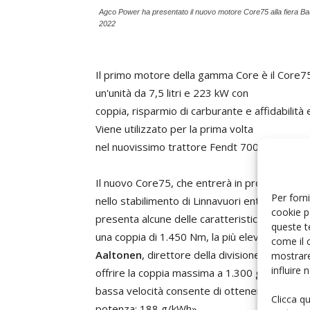
Agco Power ha presentato il nuovo motore Core75 alla fiera Ba
2022
Il primo motore della gamma Core è il Core7
un'unità da 7,5 litri e 223 kW con
coppia, risparmio di carburante e affidabilità e
Viene utilizzato per la prima volta
nel nuovissimo trattore Fendt 700 Vario Gen
Il nuovo Core75, che entrerà in produzione di
Per forni
nello stabilimento di Linnavuori entro la fine 
cookie p
presenta alcune delle caratteristiche più a
queste t
una coppia di 1.450 Nm, la più elevata nella 
come il 
Aaltonen
, direttore della divisione ingegne
mostrare
influire
offrire la coppia massima a 1.300 giri/min. inv
bassa velocità consente di ottenere il miglior
Clicca q
potenza: 188 g/kWh».