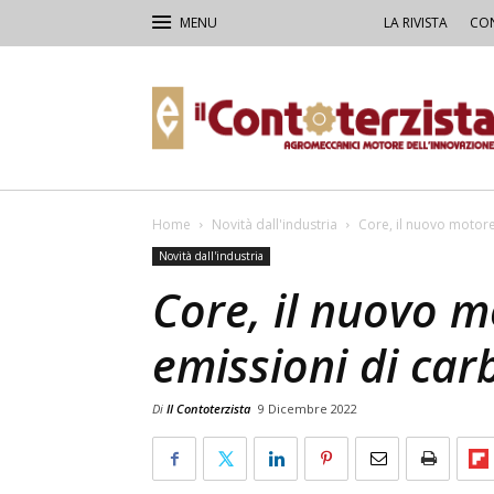
LA RIVISTA
CON
Il
Contoterzista
Home
Novità dall'industria
Core, il nuovo motore
Novità dall'industria
Core, il nuovo m
emissioni di car
Di
Il Contoterzista
9 Dicembre 2022