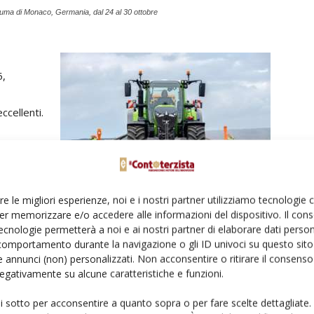
uma di Monaco, Germania, dal 24 al 30 ottobre
5,
ccellenti.
7.
 serie
re le migliori esperienze, noi e i nostri partner utilizziamo tecnologie
del 2022,
er memorizzare e/o accedere alle informazioni del dispositivo. Il con
vanzate del mercato attuale: «Agco Power Core75 eroga
ecnologie permetterà a noi e ai nostri partner di elaborare dati person
sua classe di potenza – afferma con orgoglio
Kari
comportamento durante la navigazione o gli ID univoci su questo sito 
ria di Agco Power –. Il motore è stato progettato per
 annunci (non) personalizzati. Non acconsentire o ritirare il consens
 negativamente su alcune caratteristiche e funzioni.
ece dei più tipici 1.500 giri/min. Questo concetto di
 risparmio di carburante del mercato nella sua classe di
ui sotto per acconsentire a quanto sopra o per fare scelte dettagliate.