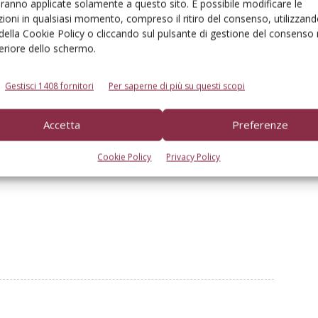
aranno applicate solamente a questo sito. È possibile modificare le
ioni in qualsiasi momento, compreso il ritiro del consenso, utilizzand
 della Cookie Policy o cliccando sul pulsante di gestione del consenso 
feriore dello schermo.
ero per essere estremamente robusto, pur avendo un
Gestisci 1408 fornitori
Per saperne di più su questi scopi
icato rende il motore più affidabile e più facile da
 (Emission Aftertreatment), Core75 è stato progettato
Accetta
Preferenze
one più severi senza la necessità di un sistema Egr
 anche compatibile con i carburanti rinnovabili HVO,
Cookie Policy
Privacy Policy
missioni di gas serra», conclude Aaltonen.