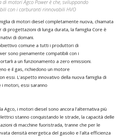
ia di motori Agco Power è che, sviluppando
ili con i carburanti rinnovabili HVO
iglia di motori diesel completamente nuova, chiamata
 di progettazioni di lunga durata, la famiglia Core è
nativi di domani.
biettivo comune a tutti i produttori di
ower sono pienamente compatibili con i
ortarli a un funzionamento a zero emissioni.
geno e il gas, richiedono un motore
 essi. L'aspetto innovativo della nuova famiglia di
 i motori, essi saranno
a Agco, i motori diesel sono ancora l'alternativa più
elettrici stanno conquistando le strade, la capacità delle
cazioni di macchine fuoristrada, tranne che per le
ata densità energetica del gasolio e l'alta efficienza