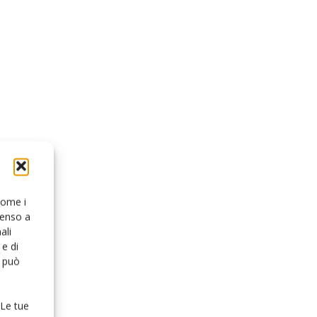
 come i
senso a
ali
e di
o può
 Le tue