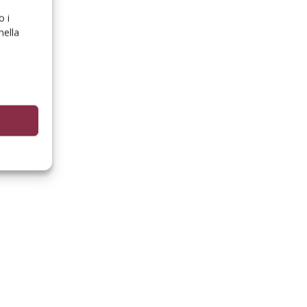
o i
nella