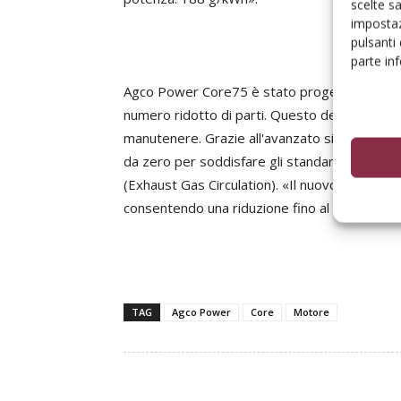
scelte s
impostaz
pulsanti
parte in
Agco Power Core75 è stato progettato da z
numero ridotto di parti. Questo design semplif
manutenere. Grazie all'avanzato sistema Eat
da zero per soddisfare gli standard di emissi
(Exhaust Gas Circulation). «Il nuovo motore è
consentendo una riduzione fino al 90% delle e
TAG
Agco Power
Core
Motore