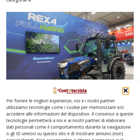
Per fornire le migliori esperienze, noi e i nostri partner
Anche ad Agritechnica era presente il concept Rex4 Full Hybrid di Landini
utilizziamo tecnologie come i cookie per memorizzare e/o
accedere alle informazioni del dispositivo. Il consenso a queste
tecnologie permetterà a noi e ai nostri partner di elaborare
dati personali come il comportamento durante la navigazione
TAG
Agritechnica
Argo Tractors
Landini
McCormick
o gli ID univoci su questo sito e di mostrare annunci (non)
personalizzati. Non acconsentire o ritirare il consenso può