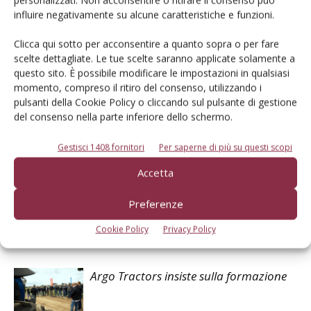
influire negativamente su alcune caratteristiche e funzioni.
Clicca qui sotto per acconsentire a quanto sopra o per fare
Facebook
Twitter
scelte dettagliate. Le tue scelte saranno applicate solamente a
questo sito. È possibile modificare le impostazioni in qualsiasi
momento, compreso il ritiro del consenso, utilizzando i
pulsanti della Cookie Policy o cliccando sul pulsante di gestione
Articoli correlati
del consenso nella parte inferiore dello schermo.
Nuovi siti web per Landini e McCormick
Gestisci 1408 fornitori
Per saperne di più su questi scopi
Accetta
Preferenze
Provato in campo del mese – maggio
2026
Cookie Policy
Privacy Policy
Argo Tractors insiste sulla formazione