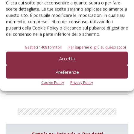
Clicca qui sotto per acconsentire a quanto sopra o per fare
scelte dettagliate. Le tue scelte saranno applicate solamente a
Salva il mio nome, email e sito web in questo browser per la
questo sito. È possibile modificare le impostazioni in qualsiasi
prossima volta che commento.
momento, compreso il ritiro del consenso, utilizzando i
pulsanti della Cookie Policy o cliccando sul pulsante di gestione
del consenso nella parte inferiore dello schermo.
Gestisci 1408 fornitori
Per saperne di più su questi scopi
Accetta
E-magazine
Preferenze
Tecniche, prodotti e servizi dalle aziende
Cookie Policy
Privacy Policy