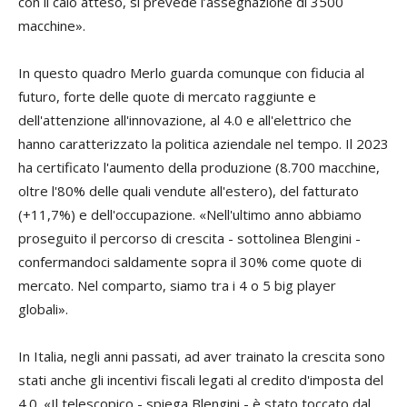
con il calo atteso, si prevede l’assegnazione di 3500
macchine».
In questo quadro Merlo guarda comunque con fiducia al
futuro, forte delle quote di mercato raggiunte e
dell'attenzione all'innovazione, al 4.0 e all'elettrico che
hanno caratterizzato la politica aziendale nel tempo. Il 2023
ha certificato l'aumento della produzione (8.700 macchine,
oltre l'80% delle quali vendute all'estero), del fatturato
(+11,7%) e dell'occupazione. «Nell'ultimo anno abbiamo
proseguito il percorso di crescita - sottolinea Blengini -
confermandoci saldamente sopra il 30% come quote di
mercato. Nel comparto, siamo tra i 4 o 5 big player
globali».
In Italia, negli anni passati, ad aver trainato la crescita sono
stati anche gli incentivi fiscali legati al credito d'imposta del
4.0. «Il telescopico - spiega Blengini - è stato toccato dal