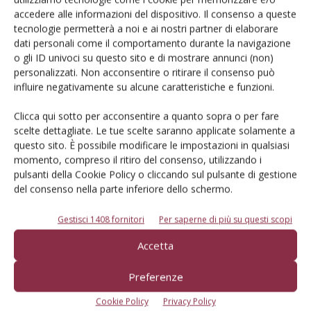
Iscriviti alle nostre newsletter
accedere alle informazioni del dispositivo. Il consenso a queste
tecnologie permetterà a noi e ai nostri partner di elaborare
dati personali come il comportamento durante la navigazione
o gli ID univoci su questo sito e di mostrare annunci (non)
personalizzati. Non acconsentire o ritirare il consenso può
influire negativamente su alcune caratteristiche e funzioni.
Clicca qui sotto per acconsentire a quanto sopra o per fare
scelte dettagliate. Le tue scelte saranno applicate solamente a
questo sito. È possibile modificare le impostazioni in qualsiasi
momento, compreso il ritiro del consenso, utilizzando i
pulsanti della Cookie Policy o cliccando sul pulsante di gestione
del consenso nella parte inferiore dello schermo.
Gestisci 1408 fornitori
Per saperne di più su questi scopi
© Tecniche Nuove Spa. Tutti i diritti riservati. Sede legale Via Eritrea 21 -
Accetta
20157 Milano | Codice fiscale, Partita IVA e Iscrizione al Registro delle
imprese di Milano: 00753480151
Registrazione Tribunale di Milano n. 71 del 05/03/2014 (Precedentemente
Preferenze
registrata presso il Tribunale di Bologna n. 6111 del 12/06/1992)
ROC "Poste italiane Spa sped. Abbonamento Postale DL 353/2003 conv. L.
Cookie Policy
Privacy Policy
27/02/2004 n. 46, art.1c.1: DCB Bologna" ROC n. 24344 dell'11 marzo 2014