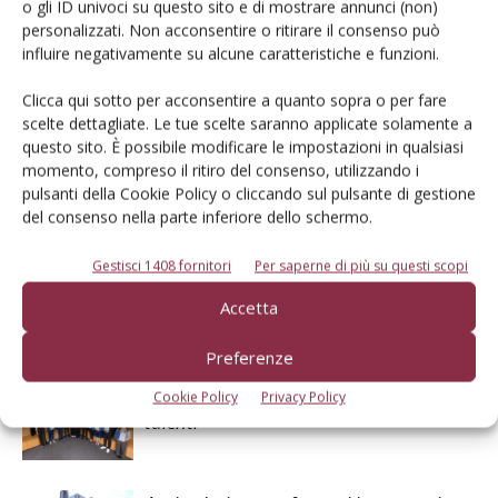
o gli ID univoci su questo sito e di mostrare annunci (non)
personalizzati. Non acconsentire o ritirare il consenso può
influire negativamente su alcune caratteristiche e funzioni.
Clicca qui sotto per acconsentire a quanto sopra o per fare
scelte dettagliate. Le tue scelte saranno applicate solamente a
questo sito. È possibile modificare le impostazioni in qualsiasi
momento, compreso il ritiro del consenso, utilizzando i
pulsanti della Cookie Policy o cliccando sul pulsante di gestione
Il Contoterzista
del consenso nella parte inferiore dello schermo.
Gestisci 1408 fornitori
Per saperne di più su questi scopi
Accetta
Articoli correlati
Preferenze
Claas Foundation premia i giovani
Cookie Policy
Privacy Policy
talenti