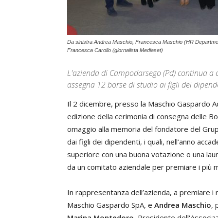
Da sinistra Andrea Maschio, Francesca Maschio (HR Department)
Francesca Carollo (giornalista Mediaset)
L'azienda di Campodarsego (Pd) continua a c
assegna 12 borse di studio ai figli dei dipend
Il 2 dicembre, presso la Maschio Gaspardo A
edizione della cerimonia di consegna delle B
omaggio alla memoria del fondatore del Gruppo
dai figli dei dipendenti, i quali, nell’anno a
superiore con una buona votazione o una laure
da un comitato aziendale per premiare i più m
In rappresentanza dell’azienda, a premiare i 
Maschio Gaspardo SpA, e
Andrea Maschio
, 
Marina Montedoro
, Presidente dell'Associa