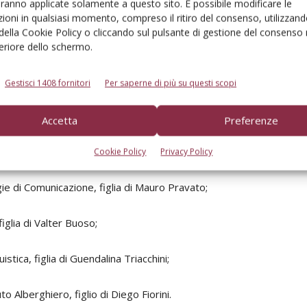
aranno applicate solamente a questo sito. È possibile modificare le
ioni in qualsiasi momento, compreso il ritiro del consenso, utilizzand
 della Cookie Policy o cliccando sul pulsante di gestione del consenso 
 Logistica, figlio di Rizzieri Borella;
feriore dello schermo.
za, figlia di Doris Pittana;
Gestisci 1408 fornitori
Per saperne di più su questi scopi
er Science, figlio di Luca Flori;
Accetta
Preferenze
lio di Maurice Vortali;
Cookie Policy
Privacy Policy
gie di Comunicazione, figlia di Mauro Pravato;
figlia di Valter Buoso;
istica, figlia di Guendalina Triacchini;
to Alberghiero, figlio di Diego Fiorini.