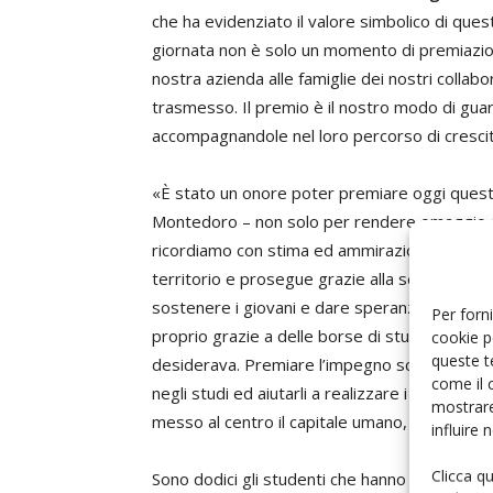
che ha evidenziato il valore simbolico di quest
giornata non è solo un momento di premiazio
nostra azienda alle famiglie dei nostri collabo
trasmesso. Il premio è il nostro modo di guar
accompagnandole nel loro percorso di crescit
«È stato un onore poter premiare oggi questi 
Montedoro – non solo per rendere omaggio al
ricordiamo con stima ed ammirazione per ave
territorio e prosegue grazie alla sensibilità 
sostenere i giovani e dare speranza alle nuove
Per forni
proprio grazie a delle borse di studio ha potut
cookie p
queste t
desiderava. Premiare l’impegno scolastico di 
come il 
negli studi ed aiutarli a realizzare i loro so
mostrare
messo al centro il capitale umano, i dipendenti
influire
Clicca q
Sono dodici gli studenti che hanno ottenuto l