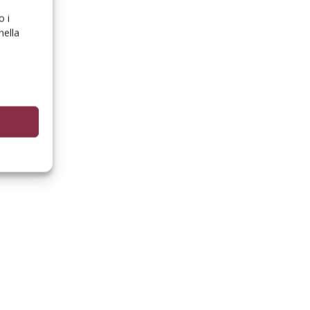
o i
nella