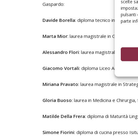
scelte s
Gaspardo:
impostaz
pulsanti
Davide Borella
: diploma tecnico in Trasporti e
parte in
Marta Mior
: laurea magistrale in Giurispruden
Alessandro Flori
: laurea magistrale in Comput
Giacomo Vortali
: diploma Liceo Artistico, fig
Miriana Pravato
: laurea magistrale in Strate
Gloria Buoso
: laurea in Medicina e Chirurgia, 
Matilde Della Frera
: diploma di Maturità Lingu
Simone Fiorini
: diploma di cucina presso Isitu