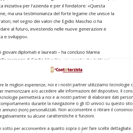
a iniziativa per l’azienda e per il fondatore: «Questa
ne, ma una testimonianza del forte legame che unisce la
ratori, nel segno dei valori che Egidio Maschio ci ha
dare al futuro, investendo nelle nuove generazioni e
a e sviluppo».
giovani diplomati e laureati – ha concluso Marina
la memoria di Egidio Maschio, un veneto che tutti noi
r realizzato un sogno che ha portato grande valore al
e al lavoro dei suoi figli, ma anche perché è fondamentale
 generazioni. Lo dico da figlia di un poliziotto che
re le migliori esperienze, noi e i nostri partner utilizziamo tecnologie
o diplomarsi, laurearsi e scegliere il futuro che
er memorizzare e/o accedere alle informazioni del dispositivo. Il con
ecnologie permetterà a noi e ai nostri partner di elaborare dati person
questi ragazzi è il modo migliore per farli proseguire
comportamento durante la navigazione o gli ID univoci su questo sito 
gni come il fondatore di questa azienda che da sempre ha
 annunci (non) personalizzati. Non acconsentire o ritirare il consens
 e le loro famiglie».
 negativamente su alcune caratteristiche e funzioni.
ui sotto per acconsentire a quanto sopra o per fare scelte dettagliate.
a borsa di studio e che sono stati premiati da Maschio