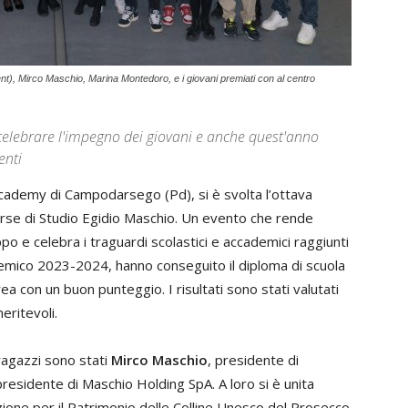
, Mirco Maschio, Marina Montedoro, e i giovani premiati con al centro
elebrare l'impegno dei giovani e anche quest'anno
enti
cademy di Campodarsego (Pd), si è svolta l’ottava
orse di Studio Egidio Maschio. Un evento che rende
 e celebra i traguardi scolastici e accademici raggiunti
ccademico 2023-2024, hanno conseguito il diploma di scuola
a con un buon punteggio. I risultati sono stati valutati
eritevoli.
ragazzi sono stati
Mirco Maschio
, presidente di
presidente di Maschio Holding SpA. A loro si è unita
zione per il Patrimonio delle Colline Unesco del Prosecco