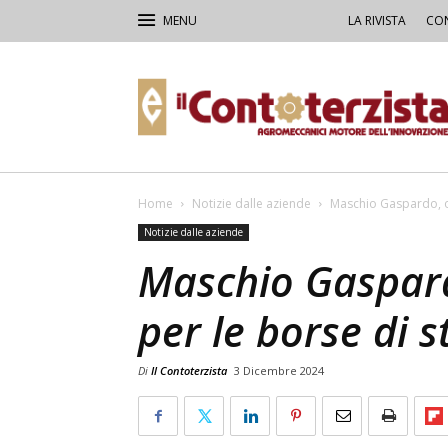
LA RIVISTA
CON
Il
Contoterzista
Home
Notizie dalle aziende
Maschio Gaspardo, ot
Notizie dalle aziende
Maschio Gaspard
per le borse di 
Di
Il Contoterzista
3 Dicembre 2024