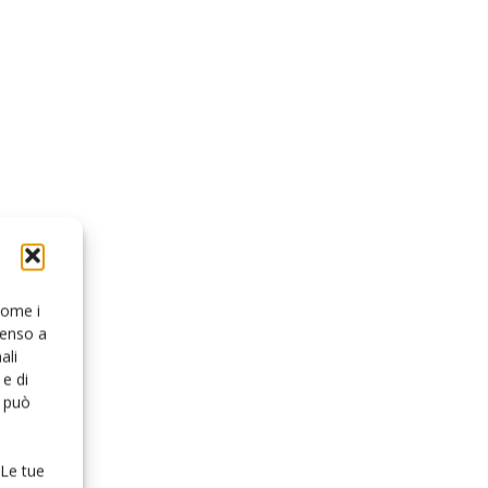
 come i
senso a
ali
e di
o può
 Le tue