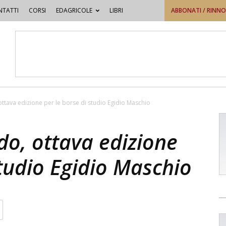
TATTI
CORSI
EDAGRICOLE
LIBRI
ABBONATI / RINN
tava edizione per le borse di studio Egidio Maschio
o, ottava edizione
studio Egidio Maschio