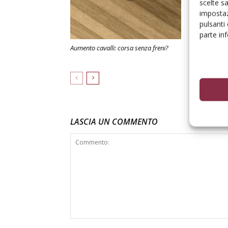
scelte s
impostaz
pulsanti
parte in
Aumento cavalli: corsa senza freni?
Immatricolaz
ottimismo in 
LASCIA UN COMMENTO