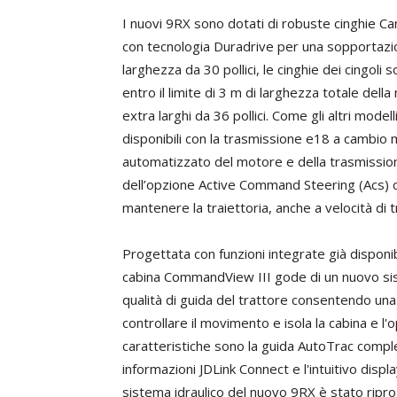
I nuovi 9RX sono dotati di robuste cinghie Ca
con tecnologia Duradrive per una sopportazion
larghezza da 30 pollici, le cinghie dei cingo
entro il limite di 3 m di larghezza totale del
extra larghi da 36 pollici. Come gli altri model
disponibili con la trasmissione e18 a cambio 
automatizzato del motore e della trasmissione.
dell’opzione Active Command Steering (Acs) ch
mantenere la traiettoria, anche a velocità di 
Progettata con funzioni integrate già disponibil
cabina CommandView III gode di un nuovo sis
qualità di guida del trattore consentendo una
controllare il movimento e isola la cabina e l'
caratteristiche sono la guida AutoTrac compl
informazioni JDLink Connect e l'intuitivo displ
sistema idraulico del nuovo 9RX è stato ripro