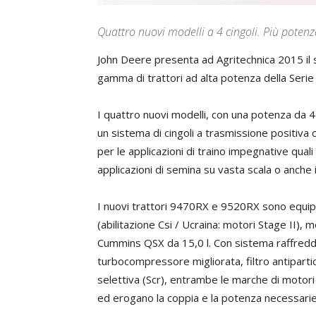
Quattro nuovi modelli a 4 cingoli. Più potenz
John Deere presenta ad Agritechnica 2015 il s
gamma di trattori ad alta potenza della Serie
I quattro nuovi modelli, con una potenza da 
un sistema di cingoli a trasmissione positiva 
per le applicazioni di traino impegnative quali
applicazioni di semina su vasta scala o anche 
I nuovi trattori 9470RX e 9520RX sono equip
(abilitazione Csi / Ucraina: motori Stage II)
Cummins QSX da 15,0 l. Con sistema raffreddato
turbocompressore migliorata, filtro antipartico
selettiva (Scr), entrambe le marche di motori
ed erogano la coppia e la potenza necessarie a 