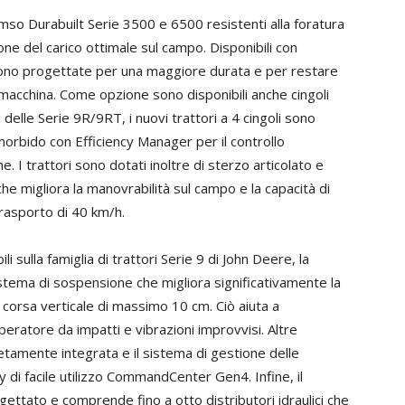
mso Durabuilt Serie 3500 e 6500 resistenti alla foratura
e del carico ottimale sul campo. Disponibili con
li sono progettate per una maggiore durata e per restare
la macchina. Come opzione sono disponibili anche cingoli
li delle Serie 9R/9RT, i nuovi trattori a 4 cingoli sono
morbido con Efficiency Manager per il controllo
 I trattori sono dotati inoltre di sterzo articolato e
e migliora la manovrabilità sul campo e la capacità di
trasporto di 40 km/h.
i sulla famiglia di trattori Serie 9 di John Deere, la
tema di sospensione che migliora significativamente la
 corsa verticale di massimo 10 cm. Ciò aiuta a
operatore da impatti e vibrazioni improvvisi. Altre
etamente integrata e il sistema di gestione delle
ay di facile utilizzo CommandCenter Gen4. Infine, il
gettato e comprende fino a otto distributori idraulici che