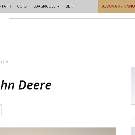
TATTI
CORSI
EDAGRICOLE
LIBRI
ABBONATI / RINN
Deere
ohn Deere