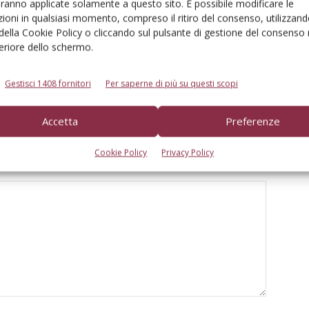
aranno applicate solamente a questo sito. È possibile modificare le
ioni in qualsiasi momento, compreso il ritiro del consenso, utilizzand
 della Cookie Policy o cliccando sul pulsante di gestione del consenso 
feriore dello schermo.
ioni trattori, moderato
Monosem-John Deere, nuova
Italia e in Europa
partnership strategica in Italia
Gestisci 1408 fornitori
Per saperne di più su questi scopi
Accetta
Preferenze
Cookie Policy
Privacy Policy