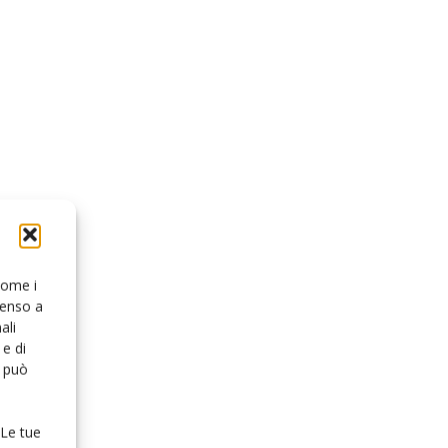
 come i
senso a
ali
e di
o può
 Le tue