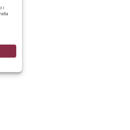
o i
nella