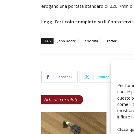
erogano una portata standard di 220 l/min o 
Leggi l’articolo completo su Il Contoterzi
TAG
John Deere
Serie 9RX
Trattori
Facebook
Twitter
Per forni
cookie p
queste t
Articoli correlati
come il 
mostrare
influire
Clicca q