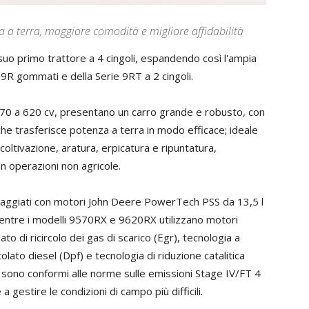
a a terra, maggiore comodità e migliore affidabilità
uo primo trattore a 4 cingoli, espandendo così l'ampia
 9R gommati e della Serie 9RT a 2 cingoli.
470 a 620 cv, presentano un carro grande e robusto, con
che trasferisce potenza a terra in modo efficace; ideale
 coltivazione, aratura, erpicatura e ripuntatura,
in operazioni non agricole.
aggiati con motori John Deere PowerTech PSS da 13,5 l
, mentre i modelli 9570RX e 9620RX utilizzano motori
 di ricircolo dei gas di scarico (Egr), tecnologia a
lato diesel (Dpf) e tecnologia di riduzione catalitica
 sono conformi alle norme sulle emissioni Stage IV/FT 4
gestire le condizioni di campo più difficili.