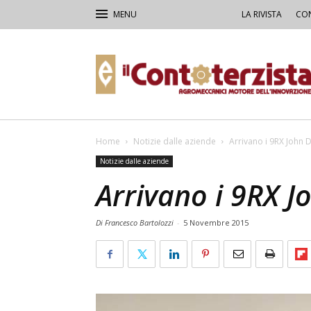
LA RIVISTA
CON
Il
Contoterzista
Home
Notizie dalle aziende
Arrivano i 9RX John 
Notizie dalle aziende
Arrivano i 9RX J
Di Francesco Bartolozzi
-
5 Novembre 2015