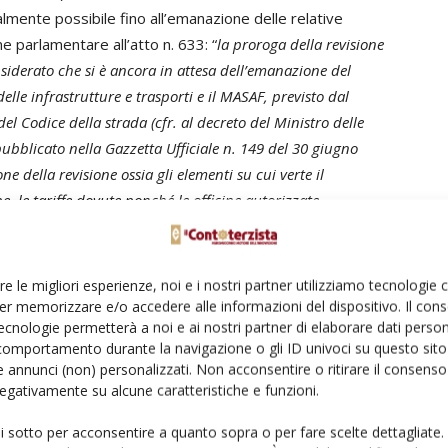
lmente possibile fino all’emanazione delle relative
one parlamentare all’atto n. 633: “
la proroga della revisione
siderato che si è ancora in attesa dell’emanazione del
elle infrastrutture e trasporti e il MASAF, previsto dal
del Codice della strada (cfr. al decreto del Ministro delle
pubblicato nella Gazzetta Ufficiale n. 149 del 30 giugno
e della revisione ossia gli elementi su cui verte il
ne, le tariffe dovute nonché le officine autorizzate
o essere richiamate nel caso in cui ci si trovasse a
re le migliori esperienze, noi e i nostri partner utilizziamo tecnologie
 Pace – su un verbale di contestazione per la mancata
er memorizzare e/o accedere alle informazioni del dispositivo. Il con
ecnologie permetterà a noi e ai nostri partner di elaborare dati person
comportamento durante la navigazione o gli ID univoci su questo sito 
 annunci (non) personalizzati. Non acconsentire o ritirare il consens
dal Dm 20 maggio 2015, che contiene norme di natura
 negativamente su alcune caratteristiche e funzioni.
ui sotto per acconsentire a quanto sopra o per fare scelte dettagliate.
 la materiale esecuzione della revisione.