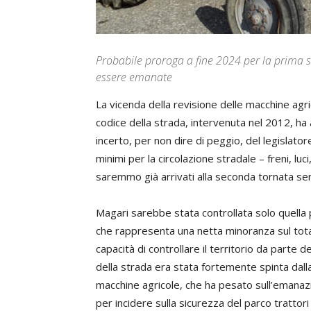
Probabile proroga a fine 2024 per la prima 
essere emanate
La vicenda della revisione delle macchine agric
codice della strada, intervenuta nel 2012, ha
incerto, per non dire di peggio, del legislatore.
minimi per la circolazione stradale – freni, luc
saremmo già arrivati alla seconda tornata se
Magari sarebbe stata controllata solo quella
che rappresenta una netta minoranza sul tota
capacità di controllare il territorio da parte d
della strada era stata fortemente spinta dalla 
macchine agricole, che ha pesato sull’emana
per incidere sulla sicurezza del parco trattori