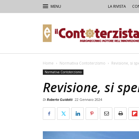
LA RIVISTA
CON
Il
Contoterzista
Home
Normativa Contoterzismo
Revisione, si s
Normativa Contoterzismo
Revisione, si sp
Di
Roberto Guidotti
22 Gennaio 2024