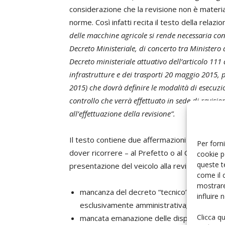
considerazione che la revisione non è materia
norme. Così infatti recita il testo della relazi
delle macchine agricole si rende necessaria con
Decreto Ministeriale, di concerto tra Ministero d
Decreto ministeriale attuativo dell’articolo 111 
infrastrutture e dei trasporti 20 maggio 2015, 
2015) che dovrà definire le modalità di esecuzion
controllo che verrà effettuato in sede di revisio
all’effettuazione della revisione”.
Il testo contiene due affermazioni che posson
Per forni
dover ricorrere – al Prefetto o al Giudice di
cookie p
queste t
presentazione del veicolo alla revisione:
come il 
mostrare
mancanza del decreto “tecnico” previsto 
influire
esclusivamente amministrativa;
Clicca q
mancata emanazione delle disposizioni per