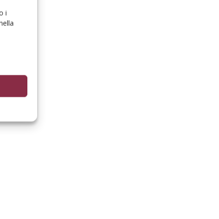
o i
nella