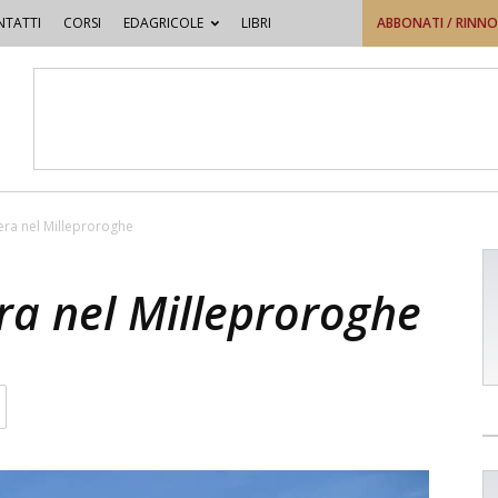
TATTI
CORSI
EDAGRICOLE
LIBRI
ABBONATI / RINN
pera nel Milleproroghe
era nel Milleproroghe