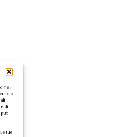
 come i
senso a
ali
e di
o può
 Le tue