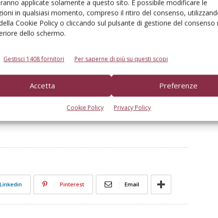
aranno applicate solamente a questo sito. È possibile modificare le
ioni in qualsiasi momento, compreso il ritiro del consenso, utilizzand
olitiche, non solo della maggioranza, su tale materia, è
 della Cookie Policy o cliccando sul pulsante di gestione del consenso 
o da augurarsi che l’allungamento dei termini tenga conto
feriore dello schermo.
 emanate e che la prima scadenza sarà la peggiore.
Gestisci 1408 fornitori
Per saperne di più su questi scopi
ntro il 1983 e tuttora in uso potrebbero non essere così
) e le difficoltà di reperimento delle parti di ricambio
Accetta
Preferenze
anazione del decreto applicativo.
Cookie Policy
Privacy Policy
Linkedin
Pinterest
Email