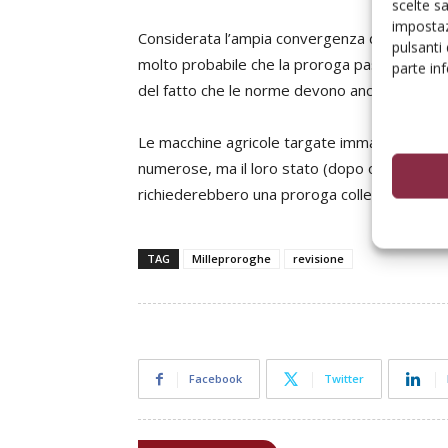
scelte s
impostaz
Considerata l’ampia convergenza delle forze p
pulsanti
molto probabile che la proroga passi: c’è sol
parte in
del fatto che le norme devono ancora essere
Le macchine agricole targate immatricolate e
numerose, ma il loro stato (dopo oltre 40 anni!
richiederebbero una proroga collegata all’em
TAG
Milleproroghe
revisione
Facebook
Twitter