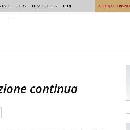
TATTI
CORSI
EDAGRICOLE
LIBRI
ABBONATI / RINN
azione continua