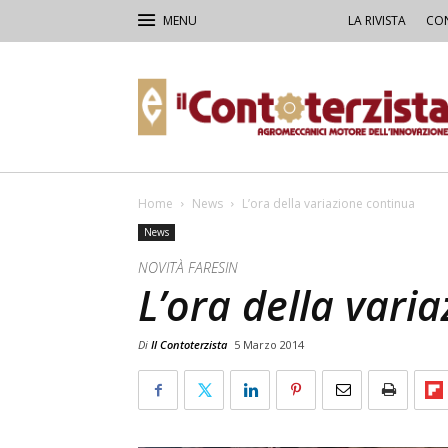
LA RIVISTA
CON
Il
Contoterzista
Home
News
L’ora della variazione continua
News
NOVITÀ FARESIN
L’ora della vari
Di
Il Contoterzista
5 Marzo 2014