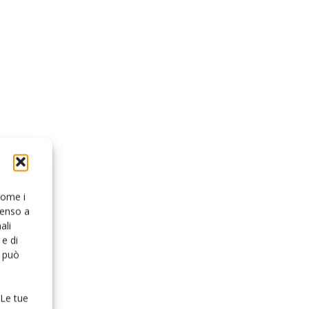
 come i
senso a
ali
e di
o può
 Le tue