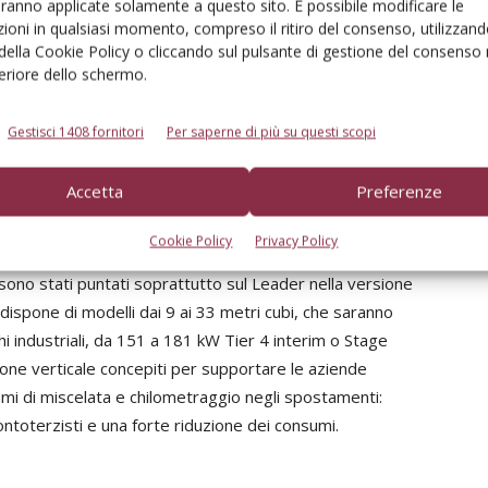
o il nuovo progetto della cabina King Cab, resa più
aranno applicate solamente a questo sito. È possibile modificare le
ioni. Il sedile è ora integrato con un joystick
ioni in qualsiasi momento, compreso il ritiro del consenso, utilizzand
 della Cookie Policy o cliccando sul pulsante di gestione del consenso 
ali comandi operatore; la visibilità è stata estesa del
feriore dello schermo.
 e potenziata anche la circolazione dell'aria all'interno
 necessità dei climi freddi. Risultano inoltre aumentate la
Gestisci 1408 fornitori
Per saperne di più su questi scopi
azie ai nuovi assali Dana e le macchine sono configurabili
Accetta
Preferenze
Cookie Policy
Privacy Policy
i sono stati puntati soprattutto sul Leader nella versione
ispone di modelli dai 9 ai 33 metri cubi, che saranno
 industriali, da 151 a 181 kW Tier 4 interim o Stage
one verticale concepiti per supportare le aziende
lumi di miscelata e chilometraggio negli spostamenti:
ontoterzisti e una forte riduzione dei consumi.