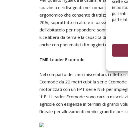
Per quanto riguarda la cabina, è stato definit
scelte s
spaziosa e ridisegnata nei comandi e nelle funz
impostaz
pulsanti
ergonomico che consente di utilizzare i princip
parte in
20%, soprattutto in alto e in basso. Migliorata
dell'abitacolo per rispondere soprattutto alle
luce libera da terra e la capacità di carico gr
anche con pneumatici di maggiori dimensioni.
TMR Leader Ecomode
Nel comparto dei carri miscelatori, i riflettor
Ecomode da 22 metri cubi: la serie Ecomode d
motorizzati con un FPT serie NEF per impieghi
IIIB. I Leader Ecomode sono carri a miscelazi
agricole con esigenze in termini di grandi vo
l'ideale per allevamenti medio-grandi e per c