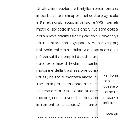
Un'altra innovazione è il miglior rendimento co
importante per chi opera nel settore agricolo
e 9 metri di sbraccio, in versione VPS), bene
metri di sbraccio in versione VPS
e
sarà dotat
della nuova trasmissione (Variable Power Syst
da 40 km/ora con 1 gruppo (VPS) o 2 gruppi 
notevolmente la modularità di approccio e la
più versatili e semplici da utilizzare, estre
durante la fase di testing, in particolare nel
motore e della trasmissione consente di ottim
Per forni
utilizzi; risulta aumentata anche la portata id
cookie p
195 l/min per la versione VPS
e
. Inoltre, attr
queste t
discesa del braccio, si può ottenere la mass
come il 
mostrare
motore, con una sensibile riduzione dei consu
influire
incrementate la capacità frenante e la frenat
Clicca q