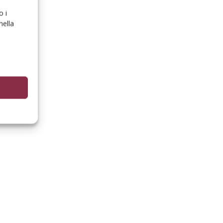
o i
nella