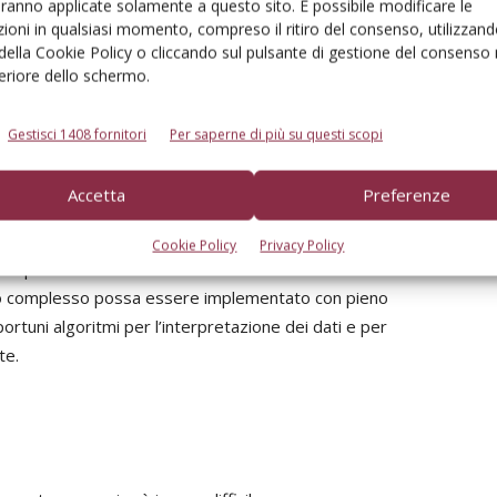
aranno applicate solamente a questo sito. È possibile modificare le
ioni in qualsiasi momento, compreso il ritiro del consenso, utilizzand
vono distinguere i sistemi basati sulla
 della Cookie Policy o cliccando sul pulsante di gestione del consenso 
sentono di regolare in modo automatico l’attrezzatura in
feriore dello schermo.
e rilevate durante lo svolgimento dell’operazione stessa.
ato di entrambi questi sistemi i cui esiti di campo
Gestisci 1408 fornitori
Per saperne di più su questi scopi
ne.
o consente, o dovrebbe consentire di valorizzare, la
Accetta
Preferenze
icata ci permette di immagazzinare.
egistrano ancora progressi limitati e tali limitazioni
Cookie Policy
Privacy Policy
a sperimentale di base.
suo complesso possa essere implementato con pieno
ortuni algoritmi per l’interpretazione dei dati e per
te.