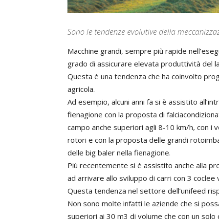
Sono le tendenze evolutive della meccanizzaz
Macchine grandi, sempre più rapide nell’esegui
grado di assicurare elevata produttività del l
Questa è una tendenza che ha coinvolto progr
agricola.
Ad esempio, alcuni anni fa si è assistito all’i
fienagione con la proposta di falciacondizionat
campo anche superiori agli 8-10 km/h, con i vo
rotori e con la proposta delle grandi rotoimba
delle big baler nella fienagione.
Più recentemente si è assistito anche alla pro
ad arrivare allo sviluppo di carri con 3 coclee v
Questa tendenza nel settore dell’unifeed risp
Non sono molte infatti le aziende che si possa
superiori ai 30 m3 di volume che con un solo 