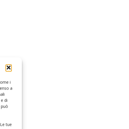
 come i
senso a
ali
e di
o può
 Le tue