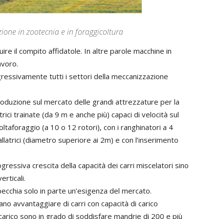
ione in zootecnia e in foraggicoltura
re il compito affidatole. In altre parole macchine in
avoro.
essivamente tutti i settori della meccanizzazione
ntroduzione sul mercato delle grandi attrezzature per la
rici trainate (da 9 m e anche più) capaci di velocità sul
ltaforaggio (a 10 o 12 rotori), con i ranghinatori a 4
llatrici (diametro superiore ai 2m) e con l’inserimento
gressiva crescita della capacità dei carri miscelatori sino
erticali.
ecchia solo in parte un’esigenza del mercato.
no avvantaggiare di carri con capacità di carico
carico sono in grado di soddisfare mandrie di 200 e più