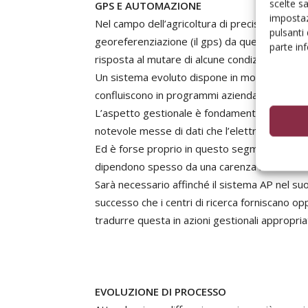
scelte s
GPS E AUTOMAZIONE
impostaz
Nel campo dell’agricoltura di precisione si de
pulsanti
georeferenziazione (il gps) da quelli che con
parte in
risposta al mutare di alcune condizioni chiav
Un sistema evoluto dispone in modo diversific
confluiscono in programmi aziendali di gestio
L’aspetto gestionale è fondamentale in quant
notevole messe di dati che l’elettronica appl
Ed è forse proprio in questo segmento che si r
dipendono spesso da una carenza nella ricerc
Sarà necessario affinché il sistema AP nel 
successo che i centri di ricerca forniscano opp
tradurre questa in azioni gestionali appropria
EVOLUZIONE DI PROCESSO