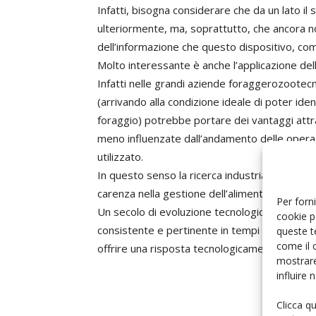
Infatti, bisogna considerare che da un lato i
ulteriormente, ma, soprattutto, che ancora no
dell’informazione che questo dispositivo, come
Molto interessante è anche l’applicazione dell’
Infatti nelle grandi aziende foraggerozootecn
(arrivando alla condizione ideale di poter iden
foraggio) potrebbe portare dei vantaggi attr
meno influenzate dall’andamento delle operaz
utilizzato.
In questo senso la ricerca industriale sta an
carenza nella gestione dell’alimentazione del
Per forni
Un secolo di evoluzione tecnologica permette
cookie p
consistente e pertinente in tempi più o meno r
queste t
come il 
offrire una risposta tecnologicamente e ec
mostrare
influire
Clicca q