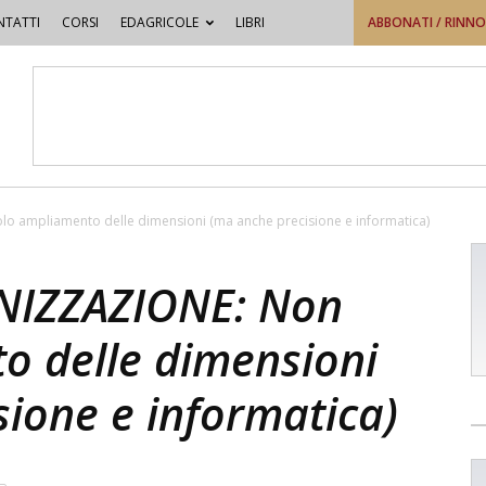
TATTI
CORSI
EDAGRICOLE
LIBRI
ABBONATI / RINN
 ampliamento delle dimensioni (ma anche precisione e informatica)
NIZZAZIONE: Non
o delle dimensioni
ione e informatica)