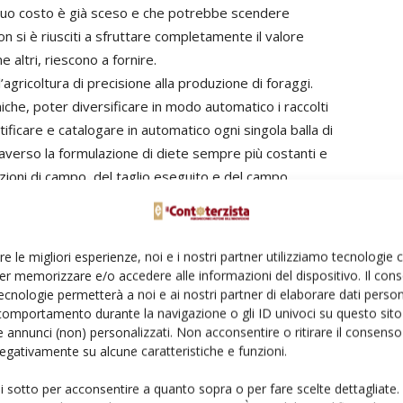
l suo costo è già sceso e che potrebbe scendere
n si è riusciti a sfruttare completamente il valore
 altri, riescono a fornire.
agricoltura di precisione alla produzione di foraggi.
iche, poter diversificare in modo automatico i raccolti
tificare e catalogare in automatico ogni singola balla di
averso la formulazione di diete sempre più costanti e
ioni di campo, del taglio eseguito e del campo
cora segnando il passo, ma ciò è in parte dovuto ad una
la mandria.
re le migliori esperienze, noi e i nostri partner utilizziamo tecnologie
 infatti di affermare che se la domanda delmercato è
er memorizzare e/o accedere alle informazioni del dispositivo. Il con
apidi, a seconda del settore, l’industria riesce ad
ecnologie permetterà a noi e ai nostri partner di elaborare dati person
comportamento durante la navigazione o gli ID univoci su questo sito 
onomicamente adeguata.
 annunci (non) personalizzati. Non acconsentire o ritirare il consens
 negativamente su alcune caratteristiche e funzioni.
ui sotto per acconsentire a quanto sopra o per fare scelte dettagliate.