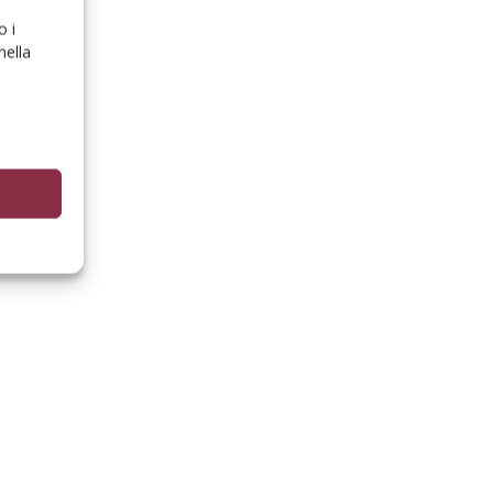
o i
nella