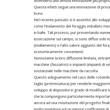
Attendersi una diffusa innovazione più propri
Questa infatti segue una innovazione di pro
brevi.
Nel recente passato si è assistito allo svilup
come l’insilamento del foraggio imballato medi
in balle. Tali processi, pur presentando numer
essiccazione sul campo, si sono diffusi solo in
(insillamento) o l'alto valore aggiunto del forag
economicamente convenienti.
Nonostante la loro diffusione limitata, entram
macchine (fasciatrici) o impianti (impianti di
sostanziale nelle macchine da raccolta.
Questo adeguamento nel caso delle rotoimballa
taglio (pretrinciatura) per renderle maggiorme
sviluppo di dispositivi in grado di modificare la
che la compongono particolarmente importanti p
ancora ad una rivisitazione del progetto final
molto maggiore ed un minore coefficiente di a