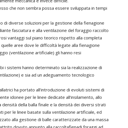
amente meccanica è invece difficile.
cesso che non sembra possa essere sviluppata in tempi
po di diverse soluzioni per la gestione della fienagione
ante fasciatura e alla ventilazione del foraggio raccolto
osi vantaggi sul piano teorico rispetto alla completa
 quelle aree dove le difficoltà legate alla fienagione
gio (ventilazione artificiale) gli hanno resi
bi i sistemi hanno determinato sia la realizzazione di
 ventilazione) e sia ad un adeguamento tecnologico
trici ha portato all’introduzione di evoluti sistemi di
nte idonee per le linee dedicate all’insilamento, allo
 densità della balla finale e la densità dei diversi strati
er le linee basate sulla ventilazione artificiale, ed
izzato alla gestione di balle caratterizzate da una massa
ttrito dovuto appunto alla raccoltafienadi foraggi ad