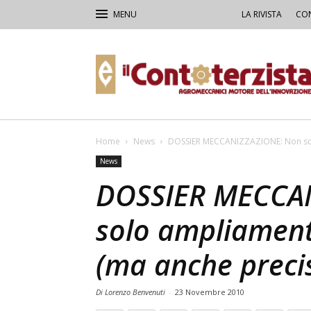
LA RIVISTA
CON
Il
Contoterzista
Home
News
DOSSIER MECCANIZZAZIONE: Non solo
News
DOSSIER MECCA
solo ampliament
(ma anche precis
Di Lorenzo Benvenuti
-
23 Novembre 2010