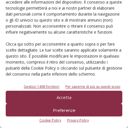
accedere alle informazioni del dispositivo. Il consenso a queste
Tecniche, prodotti e servizi dalle aziende
tecnologie permetterà a noi e ai nostri partner di elaborare
dati personali come il comportamento durante la navigazione
o gli ID univoci su questo sito e di mostrare annunci (non)
personalizzati. Non acconsentire o ritirare il consenso può
influire negativamente su alcune caratteristiche e funzioni.
Clicca qui sotto per acconsentire a quanto sopra o per fare
scelte dettagliate. Le tue scelte saranno applicate solamente a
questo sito. È possibile modificare le impostazioni in qualsiasi
Catalogo Aziende e Prodotti
momento, compreso il ritiro del consenso, utilizzando i
Un modo semplice per cercare un'azienda o un
pulsanti della Cookie Policy o cliccando sul pulsante di gestione
del consenso nella parte inferiore dello schermo.
prodotto!
Cerca adesso
Gestisci 1408 fornitori
Per saperne di più su questi scopi
Accetta
Preferenze
L'Esperto risponde
Cookie Policy
Privacy Policy
I consigli di Terra e Vita agli agricoltori