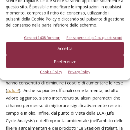
scelte dettagliate. Le tue scelte saranno applicate solamente a
questo sito. È possibile modificare le impostazioni in qualsiasi
combinazione tra attività diverse legate a concimazione,
momento, compreso il ritiro del consenso, utilizzando i
lavorazioni e semina ha portato a un bilancio finale
pulsanti della Cookie Policy o cliccando sul pulsante di gestione
ricavi/costi di 135 €/ha (
tab. 1
); nel mais da pastone la
del consenso nella parte inferiore dello schermo.
semina a rateo variabile ha determinato anche in questo
caso dei benefici più che significativi (
tab. 2
); la
Gestisci 1408 fornitori
Per saperne di più su questi scopi
concimazione di fondo e in copertura nel riso ha
Accetta
determinato un incremento di costi, ma i ricavi sono stati
tali da rendere economicamente vantaggioso il ricorso alle
Preferenze
tecnologie di precisione (
tab. 3
); nel pomodoro irrigazione
Cookie Policy
Privacy Policy
e concimazione effettuate nelle dosi e nei momenti giusti
hanno consentito di diminuire i costi e di aumentare le rese
(
tab. 4
). Anche su piante officinali come la menta, ad alto
valore aggiunto, siamo intervenuti su alcuni parametri che
ci hanno permesso di migliorare significativamente rese in
campo e in olio. Infine, dal punto di vista della LCA (Life
Cycle Analysis) e dell’impronta ambientale (nell’ambito delle
filiere agroalimentari e dei prodotti “Le Stagioni d’Italia”), la