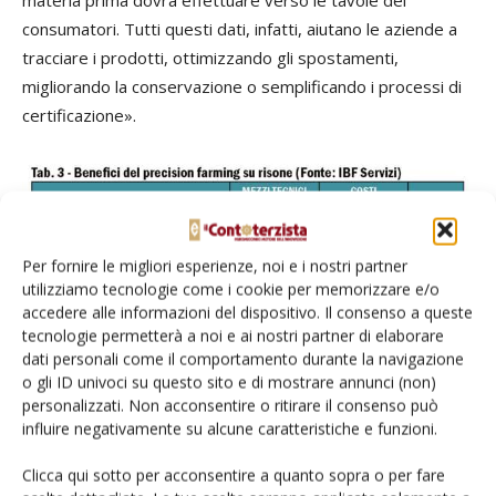
materia prima dovrà effettuare verso le tavole dei
consumatori. Tutti questi dati, infatti, aiutano le aziende a
tracciare i prodotti, ottimizzando gli spostamenti,
migliorando la conservazione o semplificando i processi di
certificazione».
Per fornire le migliori esperienze, noi e i nostri partner
utilizziamo tecnologie come i cookie per memorizzare e/o
accedere alle informazioni del dispositivo. Il consenso a queste
tecnologie permetterà a noi e ai nostri partner di elaborare
dati personali come il comportamento durante la navigazione
o gli ID univoci su questo sito e di mostrare annunci (non)
personalizzati. Non acconsentire o ritirare il consenso può
influire negativamente su alcune caratteristiche e funzioni.
Pugliese ha anche presentato alcuni risultati concreti
relativi alla stagione 2021 che quantificano il beneficio del
Clicca qui sotto per acconsentire a quanto sopra o per fare
ricorso al precision farming. «Nel frumento duro la