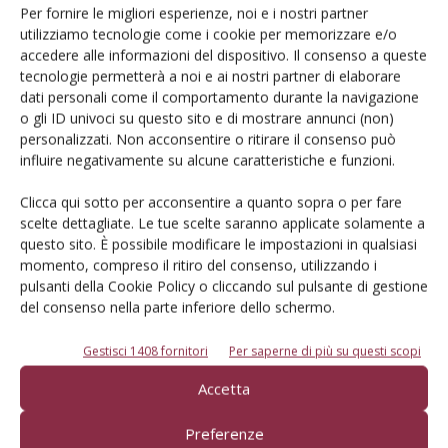
Articoli correlati
Per fornire le migliori esperienze, noi e i nostri partner
utilizziamo tecnologie come i cookie per memorizzare e/o
accedere alle informazioni del dispositivo. Il consenso a queste
Da Confai Bergamo un progetto per
tecnologie permetterà a noi e ai nostri partner di elaborare
formare tecnici in agricoltura
dati personali come il comportamento durante la navigazione
o gli ID univoci su questo sito e di mostrare annunci (non)
personalizzati. Non acconsentire o ritirare il consenso può
Approvato in via definitiva il Decreto
influire negativamente su alcune caratteristiche e funzioni.
Legge Carburanti
Clicca qui sotto per acconsentire a quanto sopra o per fare
scelte dettagliate. Le tue scelte saranno applicate solamente a
questo sito. È possibile modificare le impostazioni in qualsiasi
80esima assemblea annuale per Cai
momento, compreso il ritiro del consenso, utilizzando i
Agromec
pulsanti della Cookie Policy o cliccando sul pulsante di gestione
del consenso nella parte inferiore dello schermo.
Gestisci 1408 fornitori
Per saperne di più su questi scopi
Accetta
LASCIA UN COMMENTO
Preferenze