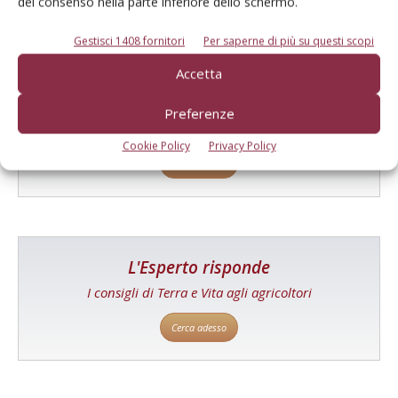
del consenso nella parte inferiore dello schermo.
Gestisci 1408 fornitori
Per saperne di più su questi scopi
Accetta
Catalogo Aziende e Prodotti
Un modo semplice per cercare un'azienda o un
Preferenze
prodotto!
Cookie Policy
Privacy Policy
Cerca adesso
L'Esperto risponde
I consigli di Terra e Vita agli agricoltori
Cerca adesso