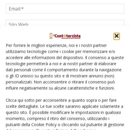
Salva il mio nome, email e sito web in questo browser per la
prossima volta che commento.
Per fornire le migliori esperienze, noi e i nostri partner
utilizziamo tecnologie come i cookie per memorizzare e/o
accedere alle informazioni del dispositivo. Il consenso a queste
tecnologie permetterà a noi e ai nostri partner di elaborare
dati personali come il comportamento durante la navigazione
o gli ID univoci su questo sito e di mostrare annunci (non)
personalizzati. Non acconsentire o ritirare il consenso può
influire negativamente su alcune caratteristiche e funzioni.
E-magazine
Clicca qui sotto per acconsentire a quanto sopra o per fare
Tecniche, prodotti e servizi dalle aziende
scelte dettagliate. Le tue scelte saranno applicate solamente a
questo sito. È possibile modificare le impostazioni in qualsiasi
momento, compreso il ritiro del consenso, utilizzando i
pulsanti della Cookie Policy o cliccando sul pulsante di gestione