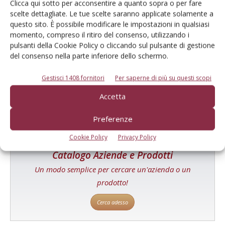
Clicca qui sotto per acconsentire a quanto sopra o per fare
scelte dettagliate. Le tue scelte saranno applicate solamente a
questo sito. È possibile modificare le impostazioni in qualsiasi
momento, compreso il ritiro del consenso, utilizzando i
E-magazine
pulsanti della Cookie Policy o cliccando sul pulsante di gestione
del consenso nella parte inferiore dello schermo.
Tecniche, prodotti e servizi dalle aziende
Gestisci 1408 fornitori
Per saperne di più su questi scopi
Accetta
Preferenze
Cookie Policy
Privacy Policy
Catalogo Aziende e Prodotti
Un modo semplice per cercare un'azienda o un
prodotto!
Cerca adesso