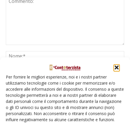
Per fornire le migliori esperienze, noi e i nostri partner
utilizziamo tecnologie come i cookie per memorizzare e/o
accedere alle informazioni del dispositivo. Il consenso a queste
tecnologie permetterà a noi e ai nostri partner di elaborare
dati personali come il comportamento durante la navigazione
Salva il mio nome, email e sito web in questo browser per la
o gli ID univoci su questo sito e di mostrare annunci (non)
prossima volta che commento.
personalizzati. Non acconsentire o ritirare il consenso può
influire negativamente su alcune caratteristiche e funzioni.