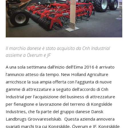
Il marchio danese è stato acquisito da Cnh Industrial
assieme a Överum e JF
A una sola settimana dall’inizio dell’Eima 2016 è arrivato
l’annuncio atteso da tempo. New Holland Agriculture
arricchisce la sua ampia offerta con l’aggiunta di nuove
gamme di attrezzature a seguito dell’accordo di Cnh
Industrial per l’acquisizione del business di attrezzature
per fienagione e lavorazione del terreno di Kongskilde
Industries, che fa parte del gruppo danese Dansk
Landbrugs Grovvareselskab. Questa azienda annovera
svariati marchi tra cui Kongskilde, Överum e JF. Kongskilde