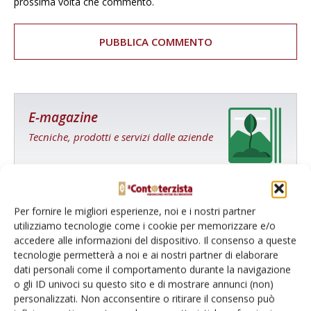
prossima volta che commento.
E-magazine
Tecniche, prodotti e servizi dalle aziende
Per fornire le migliori esperienze, noi e i nostri partner
utilizziamo tecnologie come i cookie per memorizzare e/o
accedere alle informazioni del dispositivo. Il consenso a queste
tecnologie permetterà a noi e ai nostri partner di elaborare
Catalogo Aziende e Prodotti
dati personali come il comportamento durante la navigazione
o gli ID univoci su questo sito e di mostrare annunci (non)
Un modo semplice per cercare un'azienda o un
personalizzati. Non acconsentire o ritirare il consenso può
prodotto!