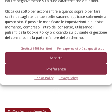
influire negativamente su alcune caratteristiche e funzioni.
Cerca adesso
Clicca qui sotto per acconsentire a quanto sopra o per fare
scelte dettagliate. Le tue scelte saranno applicate solamente a
questo sito. È possibile modificare le impostazioni in qualsiasi
momento, compreso il ritiro del consenso, utilizzando i
pulsanti della Cookie Policy o cliccando sul pulsante di gestione
L'Esperto risponde
del consenso nella parte inferiore dello schermo.
I consigli di Terra e Vita agli agricoltori
Gestisci 1408 fornitori
Per saperne di più su questi scopi
Cerca adesso
Accetta
Preferenze
Cookie Policy
Privacy Policy
Dalla stessa categoria