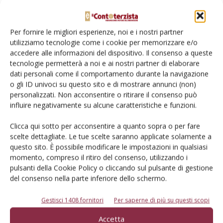
appunto per l’agricoltura di precisione che noi grazie al
lavoro delle linee guida abbiamo inserito nell’allegato al
Per fornire le migliori esperienze, noi e i nostri partner
Piano Industria 4.0. Resta ormai indubbio che nell’ottica di
utilizziamo tecnologie come i cookie per memorizzare e/o
un’agricoltura innovativa e sostenibile dal punto di vista
accedere alle informazioni del dispositivo. Il consenso a queste
economico, ambientale, agronomico e climatico, i
tecnologie permetterà a noi e ai nostri partner di elaborare
contoterzisti sono e saranno i protagonisti».
dati personali come il comportamento durante la navigazione
o gli ID univoci su questo sito e di mostrare annunci (non)
personalizzati. Non acconsentire o ritirare il consenso può
A riportare i numeri ci ha pensato
Roberto Fanfani
,
influire negativamente su alcune caratteristiche e funzioni.
dell’Università di Bologna, che ha evidenziato come «in Italia,
su un totale di 1,6 milioni di aziende agricole, quelle che
Clicca qui sotto per acconsentire a quanto sopra o per fare
scelte dettagliate. Le tue scelte saranno applicate solamente a
usano i servizi del contoterzismo sono 540 mila (33%), per un
questo sito. È possibile modificare le impostazioni in qualsiasi
totale di oltre 4 milioni di ore lavorate l’anno. L’affidamento
momento, compreso il ritiro del consenso, utilizzando i
completo vede una maggiore concentrazione nelle regioni del
pulsanti della Cookie Policy o cliccando sul pulsante di gestione
Sud (quasi il 50% del totale della sua superficie) rispetto a
del consenso nella parte inferiore dello schermo.
quelle del Nord (33%). Al contrario, per le diverse operazioni
Gestisci 1408 fornitori
Per saperne di più su questi scopi
ad affido parziale prevale il Nord. Infatti, per quanto
riguarda la “raccolta e prima lavorazioni di produzioni
Accetta