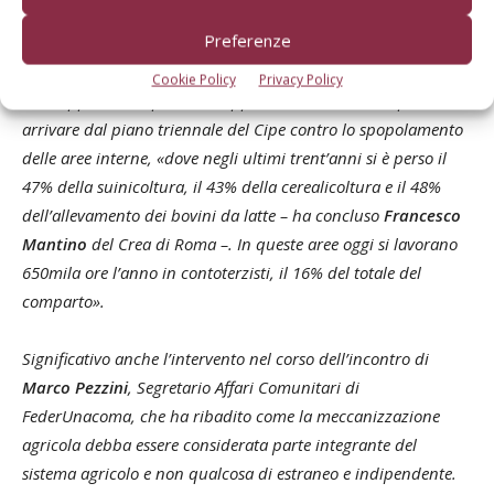
vegetali”, quasi 2,5 milioni di ettari a livello nazionale, ben il
Preferenze
55% si concentra nel Nord, mentre al Sud si ferma al 30%».
Cookie Policy
Privacy Policy
Altre opportunità per lo sviluppo del contoterzismo possono
arrivare dal piano triennale del Cipe contro lo spopolamento
delle aree interne, «dove negli ultimi trent’anni si è perso il
47% della suinicoltura, il 43% della cerealicoltura e il 48%
dell’allevamento dei bovini da latte – ha concluso
Francesco
Mantino
del Crea di Roma –. In queste aree oggi si lavorano
650mila ore l’anno in contoterzisti, il 16% del totale del
comparto».
Significativo anche l’intervento nel corso dell’incontro di
Marco Pezzini
, Segretario Affari Comunitari di
FederUnacoma, che ha ribadito come la meccanizzazione
agricola debba essere considerata parte integrante del
sistema agricolo e non qualcosa di estraneo e indipendente.