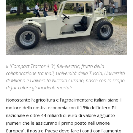
Il “Compact Tractor 4.0”, full-electric, frutto della
collaborazione tra Inail, Università della Tuscia, Università
di Milano e Università Niccolò Cusano, nasce con lo scopo
di far calare gli incidenti mortali
Nonostante l’agricoltura e l’agroalimentare italiani siano il
motore della nostra economia con il 15% dell’intero Pil
nazionale e oltre 44 miliardi di euro di valore aggiunto
(numeri che le assicurano il primo posto nell’Unione
Europea), il nostro Paese deve fare i conti con l’aumento