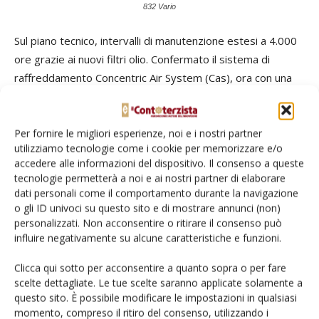
832 Vario
Sul piano tecnico, intervalli di manutenzione estesi a 4.000
ore grazie ai nuovi filtri olio. Confermato il sistema di
raffreddamento Concentric Air System (Cas), ora con una
richiesta di potenza ridotta del 40%. Il sistema di pulizia dei
filtri aria e abitacolo è affidato ad un sistema passivo
tramite depressione e separatore a ciclone combinato ad
Per fornire le migliori esperienze, noi e i nostri partner
utilizziamo tecnologie come i cookie per memorizzare e/o
uno attivo di aria compressa per limitare le manutenzioni
accedere alle informazioni del dispositivo. Il consenso a queste
quotidiane. L’impianto idraulico, gestito da un massimo di
tecnologie permetterà a noi e ai nostri partner di elaborare
6+1 distributori negli equipaggiamenti più forniti, è
dati personali come il comportamento durante la navigazione
disponibile in configurazione a singola pompa, anche con
o gli ID univoci su questo sito e di mostrare annunci (non)
personalizzati. Non acconsentire o ritirare il consenso può
portata maggiorata, oppure a doppia pompa per garantire
influire negativamente su alcune caratteristiche e funzioni.
la massima adattabilità agli attrezzi. Ampliano le
configurazioni una nuova zavorra da 2,2 tonnellate
Clicca qui sotto per acconsentire a quanto sopra o per fare
sull’anteriore e 1,3 tonnellate sulle ruote.
scelte dettagliate. Le tue scelte saranno applicate solamente a
questo sito. È possibile modificare le impostazioni in qualsiasi
momento, compreso il ritiro del consenso, utilizzando i