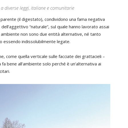
 a diverse leggi, italiane e comunitarie
 parente (il digestato), condividono una fama negativa
dell’aggettivo “naturale”, sul quale hanno lavorato assai
 e ambiente non sono due entità alternative, né tanto
ro essendo indissolubilmente legate.
e, come quella verticale sulle facciate dei grattacieli –
à fa bene all’ambiente solo perché è un’alternativa ai
itari.