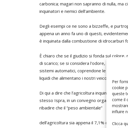
carbonica; magari non sapranno di nulla, ma 
inquinatori e nemici dell’ambiente.
Degli esempi ce ne sono a bizzeffe, e purtrop
appena un anno fa uno di questi, evidentemen
è inquinata dalla combustione di idrocarburi fo
È chiaro che se il giudizio si fonda sul colore
di scarico; se si considera l'odore, assomiglia 
sistemi automatici, coprendone le tracce con 
liquidi che alimentano i nostri veicoli.
Per forni
cookie p
Di qui a dire che l’agricoltura inquina più del
queste t
come il 
stesso Ispra, in un convegno organizzato da
mostrare
ribadire che il “peso ambientale”
influire
dell’agricoltura sia appena il 7,1% del totale. 
Clicca q