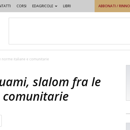
TATTI
CORSI
EDAGRICOLE
LIBRI
ABBONATI / RINN
e norme italiane e comunitarie
ami, slalom fra le
e comunitarie