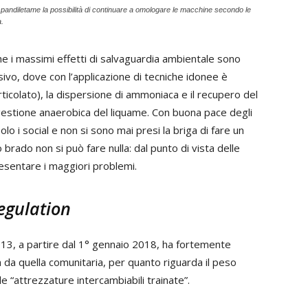
i spandiletame la possibilità di continuare a omologare le macchine secondo le
.
 i massimi effetti di salvaguardia ambientale sono
ensivo, dove con l’applicazione di tecniche idonee è
rticolato), la dispersione di ammoniaca e il recupero del
gestione anaerobica del liquame. Con buona pace degli
o i social e non si sono mai presi la briga di fare un
 brado non si può fare nulla: dal punto di vista delle
esentare i maggiori problemi.
egulation
13, a partire dal 1° gennaio 2018, ha fortemente
a da quella comunitaria, per quanto riguarda il peso
e “attrezzature intercambiabili trainate”.