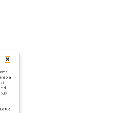
 come i
senso a
ali
e di
o può
 Le tue