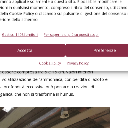
aranno applicate solamente a questo sito. È possibile modificare le
i azoto, che si forma dalla decomposizione spontanea
ioni in qualsiasi momento, compreso il ritiro del consenso, utilizzand
 della Cookie Policy o cliccando sul pulsante di gestione del consenso 
feriore dello schermo.
Gestisci 1408 fornitori
Per saperne di più su questi scopi
 con un impiego intelligente dei liquami, dalla
 interramento contemporaneo e su terreni idonei. Al
Accetta
Preferenze
ica – del suolo: con ph fino a 7, la volatilizzazione
Cookie Policy
Privacy Policy
tre può arrivare al 50% con ph intorno a 8; ma conta
 essere compresa fra 5 e 15 cm. Valori inferiori
la volatilizzazione dell’ammoniaca, con perdita di azoto e
una profondità eccessiva può portare a reazioni di
ganica, che non si trasforma in humus.