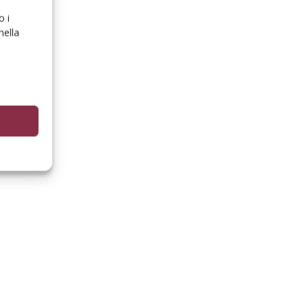
o i
nella