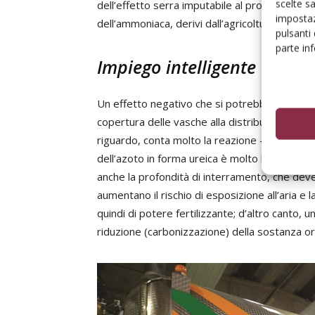
scelte s
dell’effetto serra imputabile al protossido d
impostaz
dell’ammoniaca, derivi dall’agricoltura.
pulsanti
parte in
Impiego intelligente
Un effetto negativo che si potrebbe dimezzare
copertura delle vasche alla distribuzione con
riguardo, conta molto la reazione – acida o bas
dell’azoto in forma ureica è molto bassa, men
anche la profondità di interramento, che deve
aumentano il rischio di esposizione all’aria e 
quindi di potere fertilizzante; d’altro canto, 
riduzione (carbonizzazione) della sostanza or