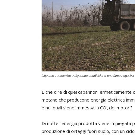
Liquame zootecnico e digestato condividono una fama negativa 
E che dire di quei capannoni ermeticamente chi
metano che producono energia elettrica immes
e nei quali viene immessa la CO
dei motori?
2
Di notte l’energia prodotta viene impiegata pe
produzione di ortaggi fuori suolo, con un cicl