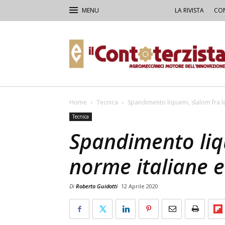
LA RIVISTA
CON
Il
Contoterzista
Home
Tecnica
Spandimento liquami, slalom fra l
Tecnica
Spandimento liqu
norme italiane 
Di
Roberto Guidotti
12 Aprile 2020