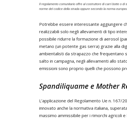
Il regolamento comunitario offre al costruttore di carri botte o d
norme del codice della strada oppure secondo la norma europea
Potrebbe essere interessante aggiungere che
realizzabili solo negli allevamenti di tipo int
possibile ridurre la formazione di aerosol (pa
metano (un potente gas serra) grazie alla di
ambientalisti da strapazzo che frequentano sol
salto in campagna, negli allevamenti allo stato
emissioni sono proprio quelli che possono pr
Spandiliquame e Mother R
L’applicazione del Regolamento Ue n. 167/20
innovato anche la normativa italiana, superat
massimo ammissibile per i rimorchi agricoli e l