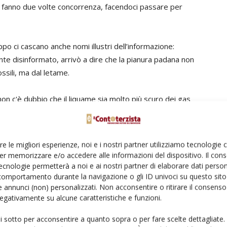
ci fanno due volte concorrenza, facendoci passare per
po ci cascano anche nomi illustri dell’informazione:
te disinformato, arrivò a dire che la pianura padana non
ssili, ma dal letame.
, non c'è dubbio che il liquame sia molto più scuro dei gas
troppo a ciò di cui, a casa nostra, ci liberiamo con
improbabili fragranze derivate proprio dagli stessi
re le migliori esperienze, noi e i nostri partner utilizziamo tecnologie
er memorizzare e/o accedere alle informazioni del dispositivo. Il con
 petrolio, il passo è davvero breve; poco conta che lo
ecnologie permetterà a noi e ai nostri partner di elaborare dati person
comportamento durante la navigazione o gli ID univoci su questo sito 
 Veneto Agricoltura lo scorso dicembre, abbia dovuto
 annunci (non) personalizzati. Non acconsentire o ritirare il consens
 negativamente su alcune caratteristiche e funzioni.
Certo, può avere colpito i media il fatto che il 94%
ui sotto per acconsentire a quanto sopra o per fare scelte dettagliate.