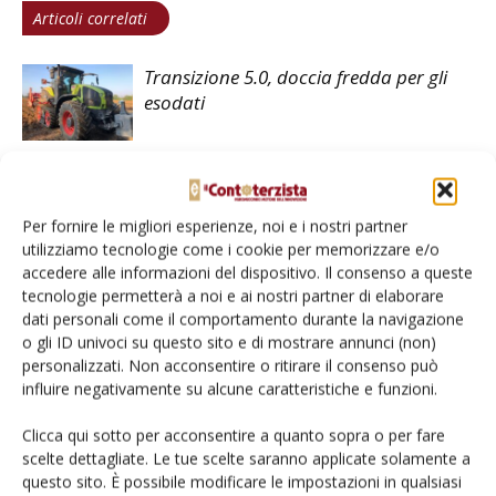
Articoli correlati
Transizione 5.0, doccia fredda per gli
esodati
Macchine agricole, primo trimestre
2026 in crescita
Per fornire le migliori esperienze, noi e i nostri partner
utilizziamo tecnologie come i cookie per memorizzare e/o
accedere alle informazioni del dispositivo. Il consenso a queste
Per chi batte il cuore delle trince
tecnologie permetterà a noi e ai nostri partner di elaborare
dati personali come il comportamento durante la navigazione
o gli ID univoci su questo sito e di mostrare annunci (non)
personalizzati. Non acconsentire o ritirare il consenso può
influire negativamente su alcune caratteristiche e funzioni.
Clicca qui sotto per acconsentire a quanto sopra o per fare
scelte dettagliate. Le tue scelte saranno applicate solamente a
LASCIA UN COMMENTO
questo sito. È possibile modificare le impostazioni in qualsiasi