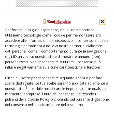
Catalogo Aziende e Prodotti
Per fornire le migliori esperienze, noi e i nostri partner
Un modo semplice per cercare un'azienda o un
utilizziamo tecnologie come i cookie per memorizzare e/o
prodotto!
accedere alle informazioni del dispositivo. Il consenso a queste
tecnologie permetterà a noi e ai nostri partner di elaborare
Cerca adesso
dati personali come il comportamento durante la navigazione
o gli ID univoci su questo sito e di mostrare annunci (non)
personalizzati. Non acconsentire o ritirare il consenso può
influire negativamente su alcune caratteristiche e funzioni.
L'Esperto risponde
Clicca qui sotto per acconsentire a quanto sopra o per fare
scelte dettagliate. Le tue scelte saranno applicate solamente a
I consigli di Terra e Vita agli agricoltori
questo sito. È possibile modificare le impostazioni in qualsiasi
momento, compreso il ritiro del consenso, utilizzando i
Cerca adesso
pulsanti della Cookie Policy o cliccando sul pulsante di gestione
del consenso nella parte inferiore dello schermo.