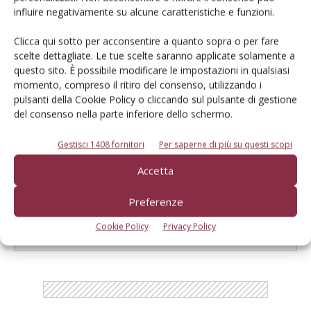
influire negativamente su alcune caratteristiche e funzioni.
Clicca qui sotto per acconsentire a quanto sopra o per fare
scelte dettagliate. Le tue scelte saranno applicate solamente a
questo sito. È possibile modificare le impostazioni in qualsiasi
momento, compreso il ritiro del consenso, utilizzando i
pulsanti della Cookie Policy o cliccando sul pulsante di gestione
del consenso nella parte inferiore dello schermo.
Seminatrice combinata Lemken Solitair 9
Di Ottavio Repetti
-
23 Gennaio 2017
Gestisci 1408 fornitori
Per saperne di più su questi scopi
Accetta
E-magazine
Preferenze
Tecniche, prodotti e servizi dalle aziende
Cookie Policy
Privacy Policy