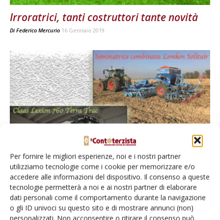
Irroratrici, tanti costruttori tante novità
Di
Federico Mercurio
16 Gennaio 2019
Per fornire le migliori esperienze, noi e i nostri partner
“Provato da voi” del mese – gennaio 2017
utilizziamo tecnologie come i cookie per memorizzare e/o
Di Il Contoterzista
-
23 Gennaio 2017
accedere alle informazioni del dispositivo. Il consenso a queste
tecnologie permetterà a noi e ai nostri partner di elaborare
dati personali come il comportamento durante la navigazione
o gli ID univoci su questo sito e di mostrare annunci (non)
personalizzati. Non acconsentire o ritirare il consenso può