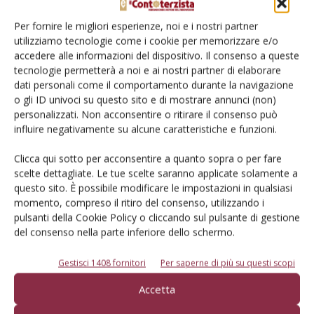
Per fornire le migliori esperienze, noi e i nostri partner
Impiego abusivo di gasolio agricolo
utilizziamo tecnologie come i cookie per memorizzare e/o
accedere alle informazioni del dispositivo. Il consenso a queste
Di Roberto Guidotti
-
13 Giugno 2015
tecnologie permetterà a noi e ai nostri partner di elaborare
dati personali come il comportamento durante la navigazione
o gli ID univoci su questo sito e di mostrare annunci (non)
E-magazine
personalizzati. Non acconsentire o ritirare il consenso può
influire negativamente su alcune caratteristiche e funzioni.
Tecniche, prodotti e servizi dalle aziende
Clicca qui sotto per acconsentire a quanto sopra o per fare
scelte dettagliate. Le tue scelte saranno applicate solamente a
questo sito. È possibile modificare le impostazioni in qualsiasi
momento, compreso il ritiro del consenso, utilizzando i
pulsanti della Cookie Policy o cliccando sul pulsante di gestione
del consenso nella parte inferiore dello schermo.
Gestisci 1408 fornitori
Per saperne di più su questi scopi
Catalogo Aziende e Prodotti
Un modo semplice per cercare un'azienda o un
Accetta
prodotto!