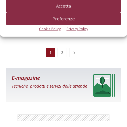
Accetta
Fienagione, colture foraggere all’esame
Preferenze
sostenibilità
Di Roberto Guidotti
-
6 Aprile 2017
Cookie Policy
Privacy Policy
1
2
E-magazine
Tecniche, prodotti e servizi dalle aziende