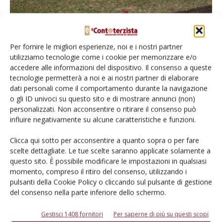
Per fornire le migliori esperienze, noi e i nostri partner
utilizziamo tecnologie come i cookie per memorizzare e/o
accedere alle informazioni del dispositivo. Il consenso a queste
tecnologie permetterà a noi e ai nostri partner di elaborare
dati personali come il comportamento durante la navigazione
Dissodatore Maschio Diablo 600/13
o gli ID univoci su questo sito e di mostrare annunci (non)
personalizzati. Non acconsentire o ritirare il consenso può
Di Ottavio Repetti
-
14 Giugno 2017
influire negativamente su alcune caratteristiche e funzioni.
Clicca qui sotto per acconsentire a quanto sopra o per fare
scelte dettagliate. Le tue scelte saranno applicate solamente a
questo sito. È possibile modificare le impostazioni in qualsiasi
momento, compreso il ritiro del consenso, utilizzando i
pulsanti della Cookie Policy o cliccando sul pulsante di gestione
del consenso nella parte inferiore dello schermo.
Gestisci 1408 fornitori
Per saperne di più su questi scopi