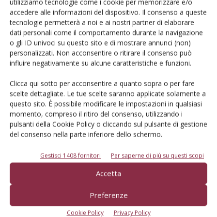
utilizziamo tecnologie come i cookie per memorizzare e/o
accedere alle informazioni del dispositivo. Il consenso a queste
L'Esperto risponde
tecnologie permetterà a noi e ai nostri partner di elaborare
I consigli di Terra e Vita agli agricoltori
dati personali come il comportamento durante la navigazione
o gli ID univoci su questo sito e di mostrare annunci (non)
Cerca adesso
personalizzati. Non acconsentire o ritirare il consenso può
influire negativamente su alcune caratteristiche e funzioni.
Clicca qui sotto per acconsentire a quanto sopra o per fare
scelte dettagliate. Le tue scelte saranno applicate solamente a
questo sito. È possibile modificare le impostazioni in qualsiasi
momento, compreso il ritiro del consenso, utilizzando i
pulsanti della Cookie Policy o cliccando sul pulsante di gestione
del consenso nella parte inferiore dello schermo.
Gestisci 1408 fornitori
Per saperne di più su questi scopi
Accetta
Rimani aggiornato sul mondo
Preferenze
dell’agricoltura
Cookie Policy
Privacy Policy