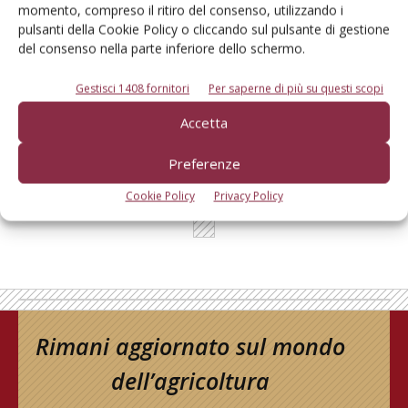
momento, compreso il ritiro del consenso, utilizzando i
L'Esperto risponde
pulsanti della Cookie Policy o cliccando sul pulsante di gestione
del consenso nella parte inferiore dello schermo.
I consigli di Terra e Vita agli agricoltori
Gestisci 1408 fornitori
Per saperne di più su questi scopi
Cerca adesso
Accetta
Preferenze
Cookie Policy
Privacy Policy
Rimani aggiornato sul mondo
dell’agricoltura