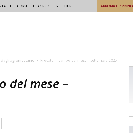
TATTI
CORSI
EDAGRICOLE
LIBRI
ABBONATI / RINN
 dagli agromeccanici
Provato in campo del mese – settembre 2025
o del mese –