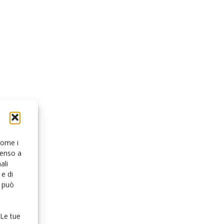
 come i
senso a
ali
e di
o può
 Le tue