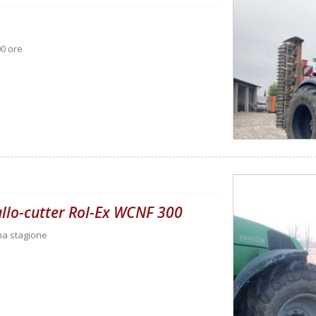
00 ore
rullo-cutter Rol-Ex WCNF 300
una stagione