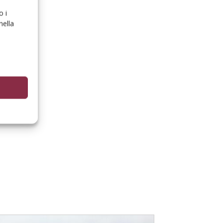
o i
nella