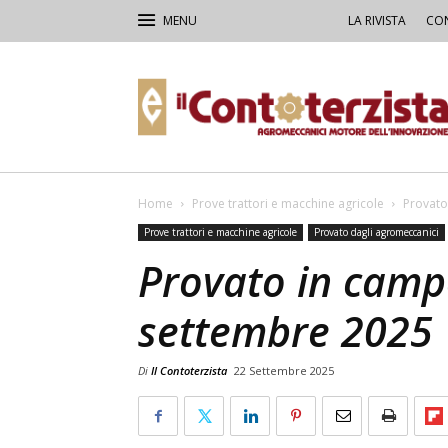
LA RIVISTA
CON
Il
Contoterzista
Home
Prove trattori e macchine agricole
Provato
Prove trattori e macchine agricole
Provato dagli agromeccanici
Provato in camp
settembre 2025
Di
Il Contoterzista
22 Settembre 2025