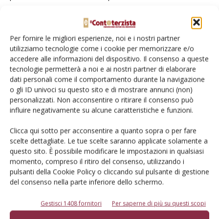
come quello degli elettroprogrammatori, molto spesso
hanno incidenze di costo che non necessariamente vanno a
gravare sulla scelta di realizzare un maggior numero di
Per fornire le migliori esperienze, noi e i nostri partner
settori piuttosto che il contrario.
utilizziamo tecnologie come i cookie per memorizzare e/o
accedere alle informazioni del dispositivo. Il consenso a queste
tecnologie permetterà a noi e ai nostri partner di elaborare
dati personali come il comportamento durante la navigazione
Foto di Claudio Corradi
o gli ID univoci su questo sito e di mostrare annunci (non)
personalizzati. Non acconsentire o ritirare il consenso può
Allegati
influire negativamente su alcune caratteristiche e funzioni.
Clicca qui sotto per acconsentire a quanto sopra o per fare
Scarica il file:
L’automazione irrigua convince
scelte dettagliate. Le tue scelte saranno applicate solamente a
questo sito. È possibile modificare le impostazioni in qualsiasi
momento, compreso il ritiro del consenso, utilizzando i
TAG
Agricoltura di precisione
Agricoltura24
innovazione
pulsanti della Cookie Policy o cliccando sul pulsante di gestione
News
del consenso nella parte inferiore dello schermo.
Gestisci 1408 fornitori
Per saperne di più su questi scopi