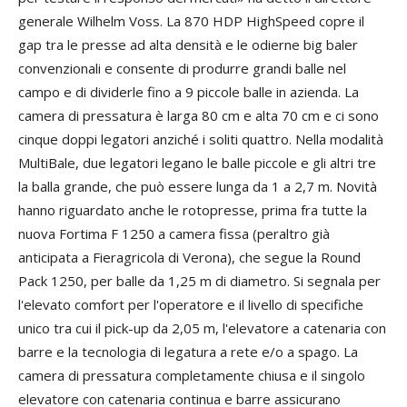
generale Wilhelm Voss. La 870 HDP HighSpeed copre il
gap tra le presse ad alta densità e le odierne big baler
convenzionali e consente di produrre grandi balle nel
campo e di dividerle fino a 9 piccole balle in azienda. La
camera di pressatura è larga 80 cm e alta 70 cm e ci sono
cinque doppi legatori anziché i soliti quattro. Nella modalità
MultiBale, due legatori legano le balle piccole e gli altri tre
la balla grande, che può essere lunga da 1 a 2,7 m. Novità
hanno riguardato anche le rotopresse, prima fra tutte la
nuova Fortima F 1250 a camera fissa (peraltro già
anticipata a Fieragricola di Verona), che segue la Round
Pack 1250, per balle da 1,25 m di diametro. Si segnala per
l'elevato comfort per l'operatore e il livello di specifiche
unico tra cui il pick-up da 2,05 m, l'elevatore a catenaria con
barre e la tecnologia di legatura a rete e/o a spago. La
camera di pressatura completamente chiusa e il singolo
elevatore con catenaria continua e barre assicurano