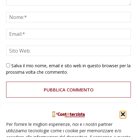
Salva il mio nome, email e sito web in questo browser per la
prossima volta che commento.
E-magazine
Per fornire le migliori esperienze, noi e i nostri partner
utilizziamo tecnologie come i cookie per memorizzare e/o
Tecniche, prodotti e servizi dalle aziende
accedere alle informazioni del dispositivo. Il consenso a queste