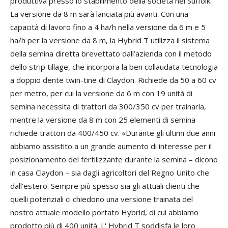
produttiva presso lo stabilimento della società nel Suffolk.
La versione da 8 m sarà lanciata più avanti. Con una
capacità di lavoro fino a 4 ha/h nella versione da 6 m e 5
ha/h per la versione da 8 m, la Hybrid T utilizza il sistema
della semina diretta brevettato dall’azienda con il metodo
dello strip tillage, che incorpora la ben collaudata tecnologia
a doppio dente twin-tine di Claydon. Richiede da 50 a 60 cv
per metro, per cui la versione da 6 m con 19 unità di
semina necessita di trattori da 300/350 cv per trainarla,
mentre la versione da 8 m con 25 elementi di semina
richiede trattori da 400/450 cv. «Durante gli ultimi due anni
abbiamo assistito a un grande aumento di interesse per il
posizionamento del fertilizzante durante la semina – dicono
in casa Claydon – sia dagli agricoltori del Regno Unito che
dall'estero. Sempre più spesso sia gli attuali clienti che
quelli potenziali ci chiedono una versione trainata del
nostro attuale modello portato Hybrid, di cui abbiamo
prodotto più di 400 unità. L' Hybrid T soddisfa le loro