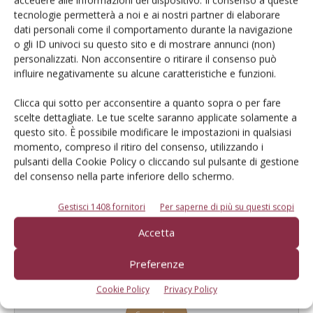
tecnologie permetterà a noi e ai nostri partner di elaborare
dati personali come il comportamento durante la navigazione
o gli ID univoci su questo sito e di mostrare annunci (non)
personalizzati. Non acconsentire o ritirare il consenso può
influire negativamente su alcune caratteristiche e funzioni.
Clicca qui sotto per acconsentire a quanto sopra o per fare
scelte dettagliate. Le tue scelte saranno applicate solamente a
Catalogo Aziende e Prodotti
questo sito. È possibile modificare le impostazioni in qualsiasi
Un modo semplice per cercare un'azienda o un
momento, compreso il ritiro del consenso, utilizzando i
prodotto!
pulsanti della Cookie Policy o cliccando sul pulsante di gestione
del consenso nella parte inferiore dello schermo.
Cerca adesso
Gestisci 1408 fornitori
Per saperne di più su questi scopi
Accetta
Preferenze
L'Esperto risponde
I consigli di Terra e Vita agli agricoltori
Cookie Policy
Privacy Policy