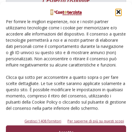
L'Esperto risponde
I consigli di Terra e Vita agli agricoltori
Cerca adesso
Per fornire le migliori esperienze, noi e i nostri partner
utilizziamo tecnologie come i cookie per memorizzare e/o
accedere alle informazioni del dispositivo. Il consenso a queste
tecnologie permetterà a noi e ai nostri partner di elaborare
dati personali come il comportamento durante la navigazione
o gli ID univoci su questo sito e di mostrare annunci (non)
personalizzati. Non acconsentire o ritirare il consenso può
influire negativamente su alcune caratteristiche e funzioni.
Clicca qui sotto per acconsentire a quanto sopra o per fare
scelte dettagliate. Le tue scelte saranno applicate solamente a
Dalla stessa categoria
questo sito. È possibile modificare le impostazioni in qualsiasi
momento, compreso il ritiro del consenso, utilizzando i
pulsanti della Cookie Policy o cliccando sul pulsante di gestione
PROVATO DAGLI AGROMECCANICI
25 Maggio 2026
del consenso nella parte inferiore dello schermo.
McCormick X8.631 VT-Drive
Gestisci 1408 fornitori
Per saperne di più su questi scopi
Verifica effettuata su una macchina con all’attivo 300 ore