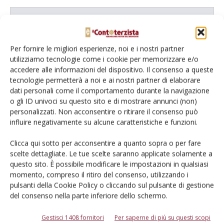
L'Esperto risponde
I consigli di Terra e Vita agli agricoltori
Per fornire le migliori esperienze, noi e i nostri partner
utilizziamo tecnologie come i cookie per memorizzare e/o
Cerca adesso
accedere alle informazioni del dispositivo. Il consenso a queste
tecnologie permetterà a noi e ai nostri partner di elaborare
dati personali come il comportamento durante la navigazione
o gli ID univoci su questo sito e di mostrare annunci (non)
personalizzati. Non acconsentire o ritirare il consenso può
influire negativamente su alcune caratteristiche e funzioni.
Clicca qui sotto per acconsentire a quanto sopra o per fare
scelte dettagliate. Le tue scelte saranno applicate solamente a
questo sito. È possibile modificare le impostazioni in qualsiasi
Dalla stessa categoria
momento, compreso il ritiro del consenso, utilizzando i
pulsanti della Cookie Policy o cliccando sul pulsante di gestione
del consenso nella parte inferiore dello schermo.
PROVATO DAGLI AGROMECCANICI
25 Maggio 2026
Gestisci 1408 fornitori
Per saperne di più su questi scopi
McCormick X8.631 VT-Drive