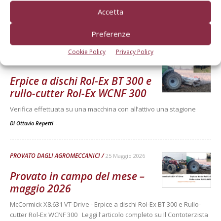
Accetta
Verifica effettuata su una macchina con all’attivo 300 ore
Di Ottavio Repetti
-
Preferenze
Cookie Policy
Privacy Policy
PROVATO DAGLI AGROMECCANICI
25 Maggio 2026
Erpice a dischi Rol-Ex BT 300 e
rullo-cutter Rol-Ex WCNF 300
Verifica effettuata su una macchina con all’attivo una stagione
Di Ottavio Repetti
-
PROVATO DAGLI AGROMECCANICI
25 Maggio 2026
Provato in campo del mese –
maggio 2026
McCormick X8.631 VT-Drive - Erpice a dischi Rol-Ex BT 300 e Rullo-
cutter Rol-Ex WCNF 300 Leggi l'articolo completo su Il Contoterzista