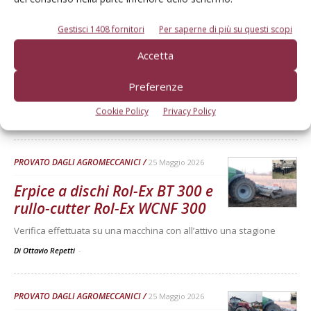
Dalla stessa categoria
Gestisci 1408 fornitori
Per saperne di più su questi scopi
PROVATO DAGLI AGROMECCANICI
25 Maggio 2026
Accetta
McCormick X8.631 VT-Drive
Preferenze
Verifica effettuata su una macchina con all’attivo 300 ore
Cookie Policy
Privacy Policy
Di Ottavio Repetti
-
PROVATO DAGLI AGROMECCANICI
25 Maggio 2026
Erpice a dischi Rol-Ex BT 300 e
rullo-cutter Rol-Ex WCNF 300
Verifica effettuata su una macchina con all’attivo una stagione
Di Ottavio Repetti
-
PROVATO DAGLI AGROMECCANICI
25 Maggio 2026