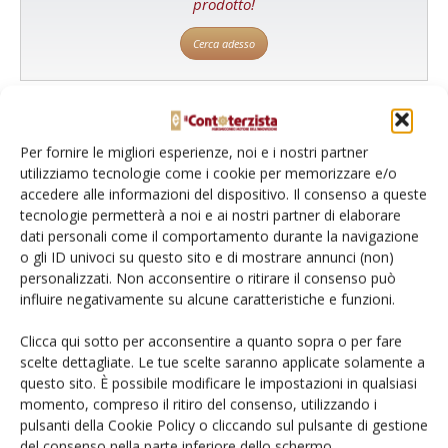
prodotto!
Cerca adesso
Per fornire le migliori esperienze, noi e i nostri partner
L'Esperto risponde
utilizziamo tecnologie come i cookie per memorizzare e/o
I consigli di Terra e Vita agli agricoltori
accedere alle informazioni del dispositivo. Il consenso a queste
tecnologie permetterà a noi e ai nostri partner di elaborare
Cerca adesso
dati personali come il comportamento durante la navigazione
o gli ID univoci su questo sito e di mostrare annunci (non)
personalizzati. Non acconsentire o ritirare il consenso può
influire negativamente su alcune caratteristiche e funzioni.
Clicca qui sotto per acconsentire a quanto sopra o per fare
scelte dettagliate. Le tue scelte saranno applicate solamente a
questo sito. È possibile modificare le impostazioni in qualsiasi
momento, compreso il ritiro del consenso, utilizzando i
pulsanti della Cookie Policy o cliccando sul pulsante di gestione
del consenso nella parte inferiore dello schermo.