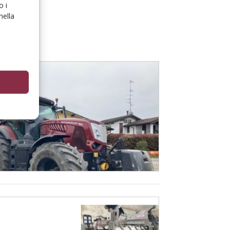
o i
nella