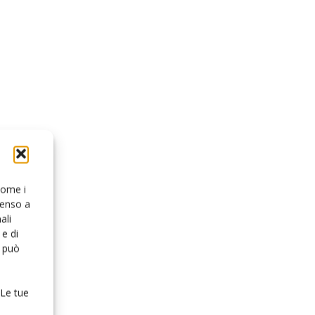
 come i
senso a
ali
e di
o può
 Le tue