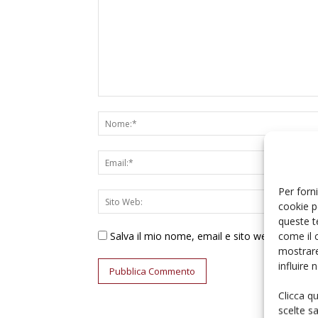
Per forni
cookie p
queste t
come il 
Salva il mio nome, email e sito web in ques
mostrare
influire
Clicca q
scelte s