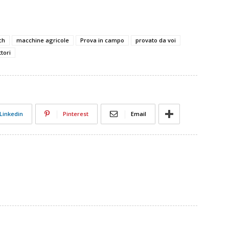
ch
macchine agricole
Prova in campo
provato da voi
tori
Linkedin
Pinterest
Email