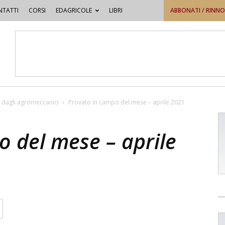
TATTI
CORSI
EDAGRICOLE
LIBRI
ABBONATI / RINN
 dagli agromeccanici
Provato in campo del mese – aprile 2021
o del mese – aprile