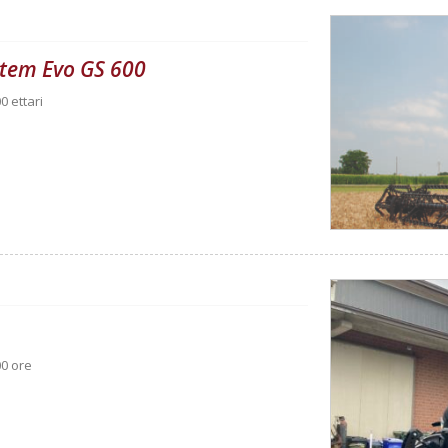
ystem Evo GS 600
0 ettari
00 ore