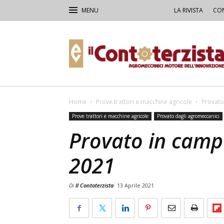
LA RIVISTA
CON
Il
Contoterzista
Home
Prove trattori e macchine agricole
Provato
Prove trattori e macchine agricole
Provato dagli agromeccanici
Provato in camp
2021
Di
Il Contoterzista
13 Aprile 2021