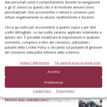
Dalla stessa categoria
dati personali come il comportamento durante la navigazione
o gli ID univoci su questo sito e di mostrare annunci (non)
personalizzati. Non acconsentire o ritirare il consenso può
PROVATO DAGLI AGROMECCANICI
25 Maggio 2026
influire negativamente su alcune caratteristiche e funzioni.
McCormick X8.631 VT-Drive
Clicca qui sotto per acconsentire a quanto sopra o per fare
Verifica effettuata su una macchina con all’attivo 300 ore
scelte dettagliate. Le tue scelte saranno applicate solamente a
questo sito. È possibile modificare le impostazioni in qualsiasi
Di Ottavio Repetti
-
momento, compreso il ritiro del consenso, utilizzando i
pulsanti della Cookie Policy o cliccando sul pulsante di gestione
del consenso nella parte inferiore dello schermo.
PROVATO DAGLI AGROMECCANICI
25 Maggio 2026
Erpice a dischi Rol-Ex BT 300 e
Gestisci 1408 fornitori
Per saperne di più su questi scopi
rullo-cutter Rol-Ex WCNF 300
Accetta
Verifica effettuata su una macchina con all’attivo una stagione
Preferenze
Di Ottavio Repetti
-
Cookie Policy
Privacy Policy
PROVATO DAGLI AGROMECCANICI
25 Maggio 2026