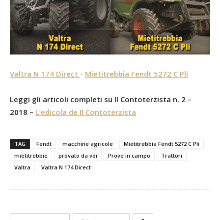
Valtra N 174 Direct
-
Mietitrebbia Fendt 5272 C Pli
Leggi gli articoli completi su Il Contoterzista n. 2 –
2018 –
L’edicola de Il Contoterzista
TAG
Fendt
macchine agricole
Mietitrebbia Fendt 5272 C Pli
mietitrebbie
provato da voi
Prove in campo
Trattori
Valtra
Valtra N 174 Direct