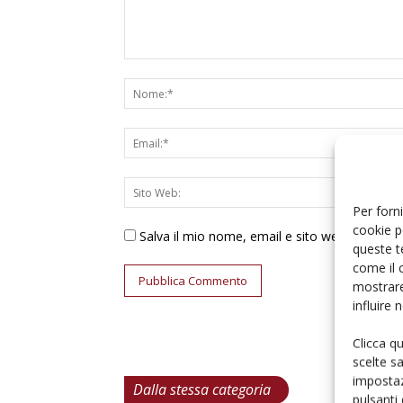
Per forni
cookie p
Salva il mio nome, email e sito web in ques
queste t
come il 
mostrare
influire
Clicca q
scelte s
impostaz
Dalla stessa categoria
pulsanti