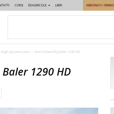
TATTI
CORSI
EDAGRICOLE
LIBRI
ABBONATI / RINN
 dagli agromeccanici
New Holland Big Baler 1290 HD
 Baler 1290 HD