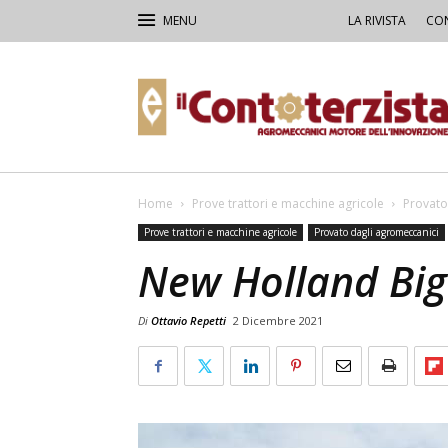
LA RIVISTA
CON
Il
Contoterzista
Home
Prove trattori e macchine agricole
Provato
Prove trattori e macchine agricole
Provato dagli agromeccanici
New Holland Big
Di
Ottavio Repetti
2 Dicembre 2021