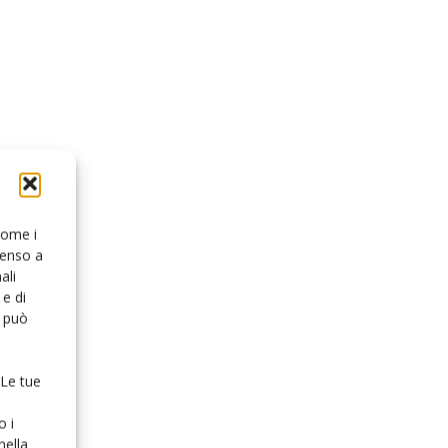
 come i
senso a
ali
e di
o può
 Le tue
o i
nella