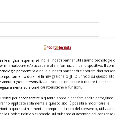
re le migliori esperienze, noi e i nostri partner utilizziamo tecnologie
er memorizzare e/o accedere alle informazioni del dispositivo. Il con
to browser per la prossima volta che commento.
ecnologie permetterà a noi e ai nostri partner di elaborare dati person
comportamento durante la navigazione o gli ID univoci su questo sito 
 annunci (non) personalizzati. Non acconsentire o ritirare il consens
 negativamente su alcune caratteristiche e funzioni.
ui sotto per acconsentire a quanto sopra o per fare scelte dettagliate.
aranno applicate solamente a questo sito. È possibile modificare le
ioni in qualsiasi momento, compreso il ritiro del consenso, utilizzand
 della Cookie Policy o cliccando sul pulsante di gestione del consenso 