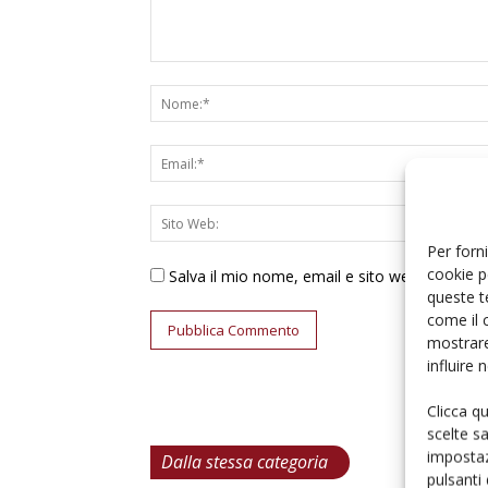
Per forni
cookie p
Salva il mio nome, email e sito web in ques
queste t
come il 
mostrare
influire
Clicca q
scelte s
impostaz
Dalla stessa categoria
pulsanti