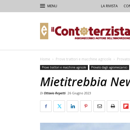
LA RIVISTA
CON
Il
Contoterzista
Home
Prove trattori e macchine agricole
Provato
Prove trattori e macchine agricole
Provato dagli agromeccanici
Mietitrebbia Ne
Di
Ottavio Repetti
26 Giugno 2023