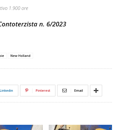
ttivo 1.900 ore
 Contoterzista n. 6/2023
bie
New Holland
Linkedin
Pinterest
Email