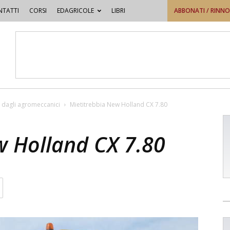
TATTI
CORSI
EDAGRICOLE
LIBRI
ABBONATI / RINN
 dagli agromeccanici
Mietitrebbia New Holland CX 7.80
w Holland CX 7.80