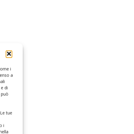
 come i
senso a
ali
e di
o può
 Le tue
o i
nella