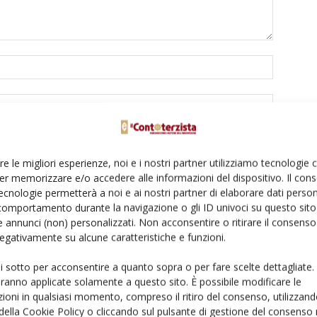
re le migliori esperienze, noi e i nostri partner utilizziamo tecnologie
er memorizzare e/o accedere alle informazioni del dispositivo. Il con
to browser per la prossima volta che commento.
ecnologie permetterà a noi e ai nostri partner di elaborare dati person
comportamento durante la navigazione o gli ID univoci su questo sito 
 annunci (non) personalizzati. Non acconsentire o ritirare il consens
 negativamente su alcune caratteristiche e funzioni.
ui sotto per acconsentire a quanto sopra o per fare scelte dettagliate.
aranno applicate solamente a questo sito. È possibile modificare le
ioni in qualsiasi momento, compreso il ritiro del consenso, utilizzand
 della Cookie Policy o cliccando sul pulsante di gestione del consenso 