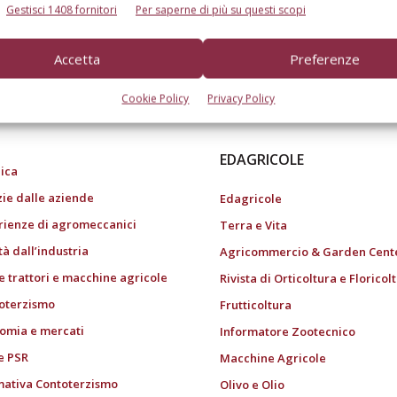
Gestisci 1408 fornitori
Per saperne di più su questi scopi
Accetta
Preferenze
do dell’agricoltura
Cookie Policy
Privacy Policy
EDAGRICOLE
ica
zie dalle aziende
Edagricole
rienze di agromeccanici
Terra e Vita
tà dall’industria
Agricommercio & Garden Cent
e trattori e macchine agricole
Rivista di Orticoltura e Floricol
oterzismo
Frutticoltura
omia e mercati
Informatore Zootecnico
e PSR
Macchine Agricole
ativa Contoterzismo
Olivo e Olio