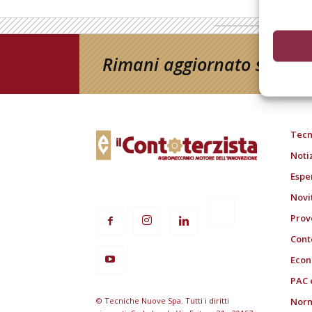
Rimani aggiornato sul mon
Tecn
Noti
Espe
Novi
Prov
Cont
Econ
PAC 
© Tecniche Nuove Spa. Tutti i diritti
Norm