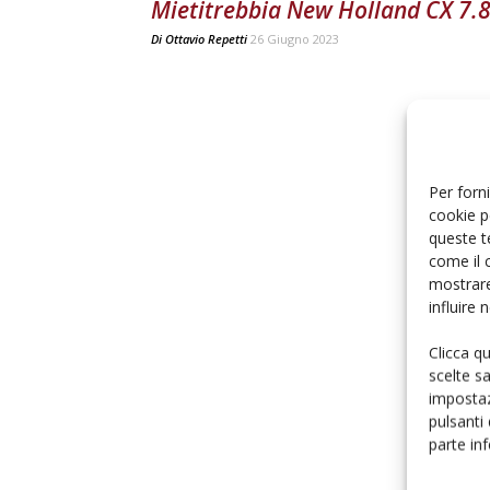
Mietitrebbia New Holland CX 7.
Di
Ottavio Repetti
26 Giugno 2023
Per forni
cookie p
queste t
come il 
mostrare
influire
Clicca q
scelte s
impostaz
pulsanti
parte in