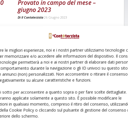
80
Provato in campo del mese –
giugno 2023
Di
Il Contoterzista
26 Giugno 2023
re le migliori esperienze, noi e i nostri partner utilizziamo tecnologie
er memorizzare e/o accedere alle informazioni del dispositivo. Il con
ecnologie permetterà a noi e ai nostri partner di elaborare dati person
comportamento durante la navigazione o gli ID univoci su questo sito 
 annunci (non) personalizzati. Non acconsentire o ritirare il consens
 negativamente su alcune caratteristiche e funzioni.
ui sotto per acconsentire a quanto sopra o per fare scelte dettagliate.
aranno applicate solamente a questo sito. È possibile modificare le
ioni in qualsiasi momento, compreso il ritiro del consenso, utilizzand
 della Cookie Policy o cliccando sul pulsante di gestione del consenso 
feriore dello schermo.