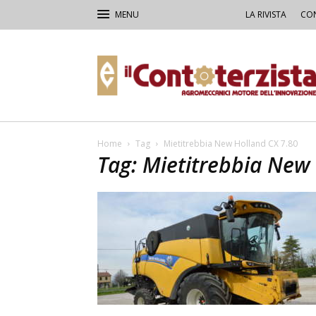
LA RIVISTA
CON
Il
Contoterzista
Home
Tag
Mietitrebbia New Holland CX 7.80
Tag: Mietitrebbia New