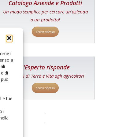
Catalogo Aziende e Prodotti
Un modo semplice per cercare un'azienda
o un prodotto!
Cerca adesso
 come i
senso a
L'Esperto risponde
ali
e di
I consigli di Terra e Vita agli agricoltori
o può
Cerca adesso
 Le tue
o i
nella