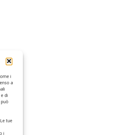
 come i
senso a
ali
e di
o può
 Le tue
o i