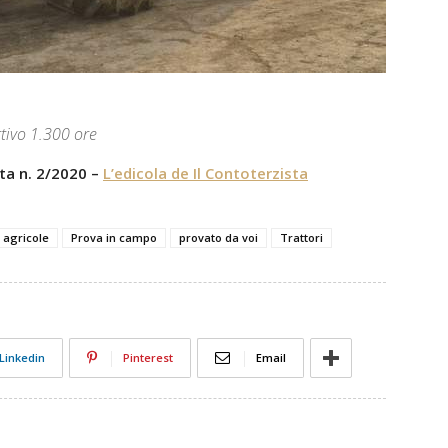
ttivo 1.300 ore
sta n. 2/2020 –
L’edicola de Il Contoterzista
 agricole
Prova in campo
provato da voi
Trattori
Linkedin
Pinterest
Email