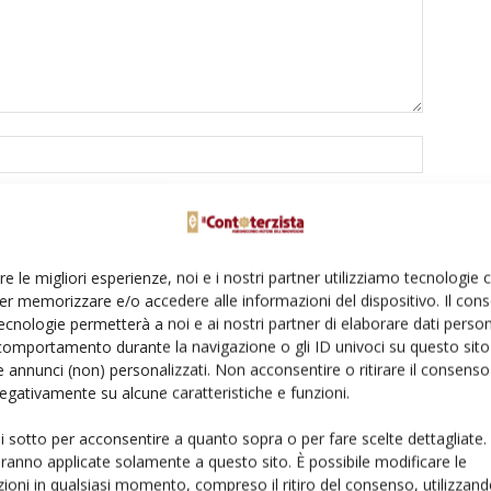
re le migliori esperienze, noi e i nostri partner utilizziamo tecnologie
er memorizzare e/o accedere alle informazioni del dispositivo. Il con
ecnologie permetterà a noi e ai nostri partner di elaborare dati person
to browser per la prossima volta che commento.
comportamento durante la navigazione o gli ID univoci su questo sito 
 annunci (non) personalizzati. Non acconsentire o ritirare il consens
 negativamente su alcune caratteristiche e funzioni.
ui sotto per acconsentire a quanto sopra o per fare scelte dettagliate.
aranno applicate solamente a questo sito. È possibile modificare le
ioni in qualsiasi momento, compreso il ritiro del consenso, utilizzand