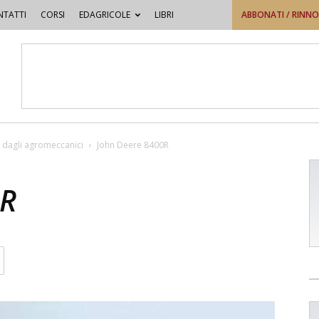
TATTI
CORSI
EDAGRICOLE
LIBRI
ABBONATI / RINN
 dagli agromeccanici
John Deere 8400R
0R