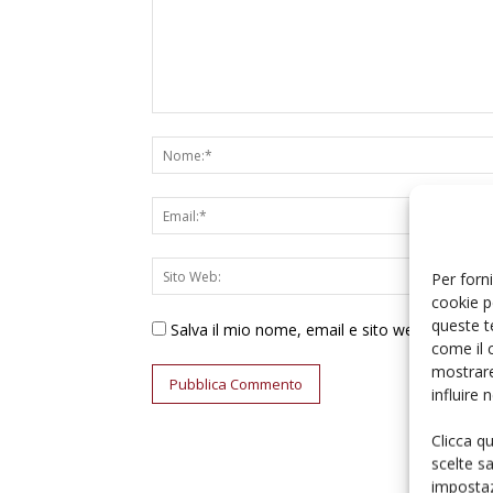
Per forni
cookie p
queste t
Salva il mio nome, email e sito web in ques
come il 
mostrare
influire
Clicca q
scelte s
impostaz