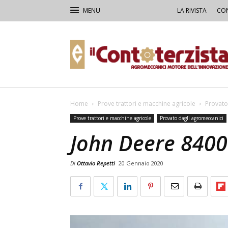
LA RIVISTA
CON
Il
Contoterzista
Home
Prove trattori e macchine agricole
Provato
Prove trattori e macchine agricole
Provato dagli agromeccanici
John Deere 840
Di
Ottavio Repetti
20 Gennaio 2020