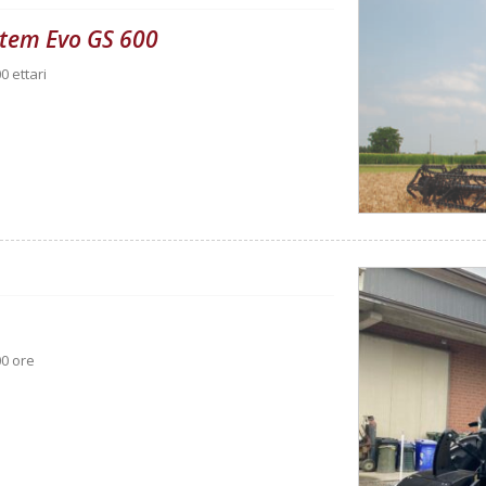
ystem Evo GS 600
0 ettari
00 ore