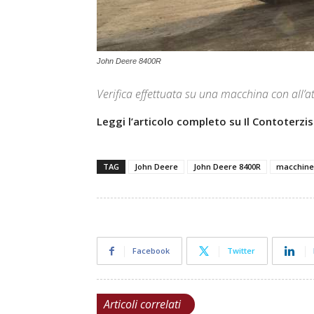
John Deere 8400R
Verifica effettuata su una macchina con all’a
Leggi l’articolo completo su Il Contoterzi
TAG
John Deere
John Deere 8400R
macchine
Facebook
Twitter
Articoli correlati