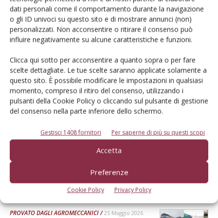
dati personali come il comportamento durante la navigazione
Dalla stessa categoria
o gli ID univoci su questo sito e di mostrare annunci (non)
personalizzati. Non acconsentire o ritirare il consenso può
PROVATO DAGLI AGROMECCANICI
25 Maggio 2026
influire negativamente su alcune caratteristiche e funzioni.
McCormick X8.631 VT-Drive
Clicca qui sotto per acconsentire a quanto sopra o per fare
scelte dettagliate. Le tue scelte saranno applicate solamente a
Verifica effettuata su una macchina con all’attivo 300 ore
questo sito. È possibile modificare le impostazioni in qualsiasi
Di Ottavio Repetti
-
momento, compreso il ritiro del consenso, utilizzando i
pulsanti della Cookie Policy o cliccando sul pulsante di gestione
del consenso nella parte inferiore dello schermo.
PROVATO DAGLI AGROMECCANICI
25 Maggio 2026
Gestisci 1408 fornitori
Per saperne di più su questi scopi
Erpice a dischi Rol-Ex BT 300 e
rullo-cutter Rol-Ex WCNF 300
Accetta
Verifica effettuata su una macchina con all’attivo una stagione
Preferenze
Di Ottavio Repetti
-
Cookie Policy
Privacy Policy
PROVATO DAGLI AGROMECCANICI
25 Maggio 2026