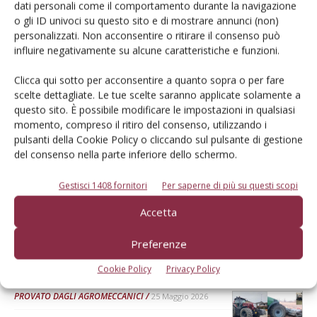
Dalla stessa categoria
dati personali come il comportamento durante la navigazione
o gli ID univoci su questo sito e di mostrare annunci (non)
personalizzati. Non acconsentire o ritirare il consenso può
PROVATO DAGLI AGROMECCANICI
25 Maggio 2026
influire negativamente su alcune caratteristiche e funzioni.
McCormick X8.631 VT-Drive
Clicca qui sotto per acconsentire a quanto sopra o per fare
Verifica effettuata su una macchina con all’attivo 300 ore
scelte dettagliate. Le tue scelte saranno applicate solamente a
questo sito. È possibile modificare le impostazioni in qualsiasi
Di Ottavio Repetti
-
momento, compreso il ritiro del consenso, utilizzando i
pulsanti della Cookie Policy o cliccando sul pulsante di gestione
del consenso nella parte inferiore dello schermo.
PROVATO DAGLI AGROMECCANICI
25 Maggio 2026
Erpice a dischi Rol-Ex BT 300 e
Gestisci 1408 fornitori
Per saperne di più su questi scopi
rullo-cutter Rol-Ex WCNF 300
Accetta
Verifica effettuata su una macchina con all’attivo una stagione
Preferenze
Di Ottavio Repetti
-
Cookie Policy
Privacy Policy
PROVATO DAGLI AGROMECCANICI
25 Maggio 2026