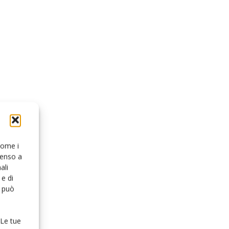
 come i
senso a
ali
e di
o può
 Le tue