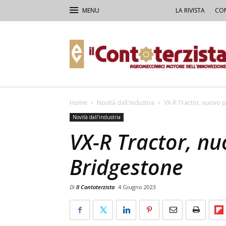
LA RIVISTA
CON
Il
Contoterzista
Home
Novità dall'industria
VX-R Tractor, nuovo 
Novità dall'industria
VX-R Tractor, n
Bridgestone
Di
Il Contoterzista
4 Giugno 2023