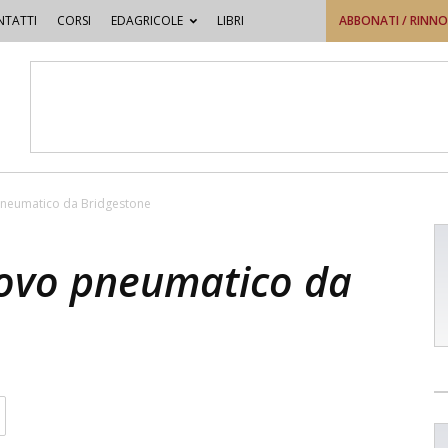
TATTI
CORSI
EDAGRICOLE
LIBRI
ABBONATI / RINN
pneumatico da Bridgestone
uovo pneumatico da