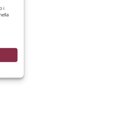
o i
nella