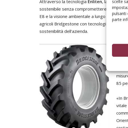
Attraverso la tecnologia
Enliten
, la gamma VX
scelte s
impostaz
sostenibile senza compromettere le prestazio
pulsanti
E8 e la visione ambientale a lungo termine de
parte in
agricoli Bridgestone con tecnologia Enliten, 
sostenibilità dell'azienda.
Svilu
essere
marchi
sarann
misur
85 per
«In Br
vitale
comme
Orient
costan