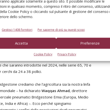
-R Tractor avvicina gli agricoltori a un'agricoltura più
aranno applicate solamente a questo sito. È possibile modificare le
ioni in qualsiasi momento, compreso il ritiro del consenso, utilizzand
ni degli pneumatici. In linea con l'impegno Bridgestone
 della Cookie Policy o cliccando sul pulsante di gestione del consenso 
ll'azienda, il VX-R Tractor, la prima gamma di pneumatici
feriore dello schermo.
è stato progettato per supportare l'impegno di
Gestisci 1408 fornitori
Per saperne di più su questi scopi
ppata e prodotta in Europa, la gamma VX-R Tractor può
Accetta
Preferenze
 montata su qualsiasi trattore e abbinata a qualsiasi
o. Gli pneumatici hanno una specifica di 1,6 bar e
Cookie Policy
Privacy Policy
o disponibili in 23 misure fino al 2023, con ulteriori 23
e che saranno introdotte nel 2024, nelle serie 65, 70 e
 cerchi da 24 a 38 pollici.
idgestone crediamo che l'agricoltura sia la nostra linfa
 mondiale – ha dichiarato
Waqqas Ahmad
, direttore
rciale pneumatici Bridgestone Emia (Europa, Medio
e, India e Africa) –. Ecco perché spingiamo
temente i confini delle prestazioni degli pneumatici