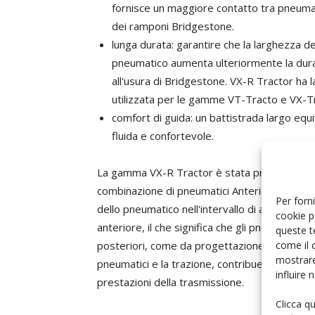
fornisce un maggiore contatto tra pneuma
dei ramponi Bridgestone.
lunga durata: garantire che la larghezza de
pneumatico aumenta ulteriormente la dura
all'usura di Bridgestone. VX-R Tractor ha 
utilizzata per le gamme VT-Tracto e VX-T
comfort di guida: un battistrada largo eq
fluida e confortevole.
La gamma VX-R Tractor è stata progettata co
combinazione di pneumatici Anteriore / Poster
Per forni
dello pneumatico nell'intervallo di anticipo pi
cookie p
anteriore, il che significa che gli pneumatici 
queste t
come il 
posteriori, come da progettazione. E questo mi
mostrare
pneumatici e la trazione, contribuendo a ott
influire
prestazioni della trasmissione.
Clicca q