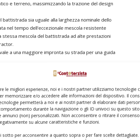
tico e terreno, massimizzando la trazione del design
l battistrada sia uguale alla larghezza nominale dello
ta nel tempo dell'eccezionale mescola resistente
la stessa mescola del battistrada ad alte prestazioni
ractor.
uivale a una maggiore impronta su strada per una guida
n una circonferenza di rotolamento abbinata per ogni
iore, ottimizzando le prestazioni sia del trattore sia
re le migliori esperienze, noi e i nostri partner utilizziamo tecnologie
ù favorevole. Ciò fornisce un preciso anticipo dell'assale
er memorizzare e/o accedere alle informazioni del dispositivo. Il con
anteriori viaggiano leggermente più veloci rispetto a quelli
ecnologie permetterà a noi e ai nostri partner di elaborare dati person
comportamento durante la navigazione o gli ID univoci su questo sito 
gliora l'efficienza del carburante, la durata degli
 annunci (non) personalizzati. Non acconsentire o ritirare il consens
imizzare la maneggevolezza su strada del trattore e le
 negativamente su alcune caratteristiche e funzioni.
ui sotto per acconsentire a quanto sopra o per fare scelte dettagliate.