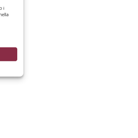
o i
nella