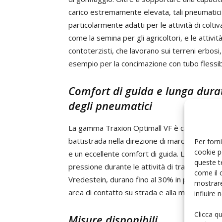
carico estremamente elevata, tali pneumatic
particolarmente adatti per le attività di coltiv
come la semina per gli agricoltori, e le attivit
contoterzisti, che lavorano sui terreni erbosi
esempio per la concimazione con tubo flessib
Comfort di guida e lunga dura
degli pneumatici
La gamma Traxion Optimall VF è caratterizza
battistrada nella direzione di marcia, in modo
Per forni
cookie p
e un eccellente comfort di guida. La tecnolo
queste t
pressione durante le attività di trasporto ad 
come il 
Vredestein, durano fino al 30% in più rispett
mostrare
area di contatto su strada e alla mescola di
influire
Clicca q
Misure disponibili