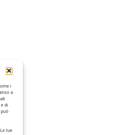
 come i
senso a
ali
e di
o può
 Le tue