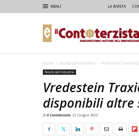
LA RIVISTA
CON
Il
Contoterzista
Home
Novità dall'industria
Vredestein Traxion Opt
Novità dall'industria
Vredestein Traxi
disponibili altre
Di
Il Contoterzista
22 Giugno 2023