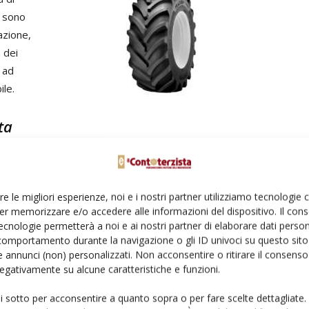
i sono
azione,
à dei
, ad
ile.
ta
ta da una maggiore quantità di gomma al centro del
 da assicurare un continuo contatto con il fondo stradale
re le migliori esperienze, noi e i nostri partner utilizziamo tecnologie
er memorizzare e/o accedere alle informazioni del dispositivo. Il con
gia F+ mantiene lo pneumatico stabile anche a bassa
ecnologie permetterà a noi e ai nostri partner di elaborare dati person
alta velocità. Gli pneumatici Traxion Optimall, conclude
comportamento durante la navigazione o gli ID univoci su questo sito 
o ai prodotti premium della concorrenza, grazie all'ampia
 annunci (non) personalizzati. Non acconsentire o ritirare il consens
 gomma selezionata con cura.
 negativamente su alcune caratteristiche e funzioni.
ui sotto per acconsentire a quanto sopra o per fare scelte dettagliate.