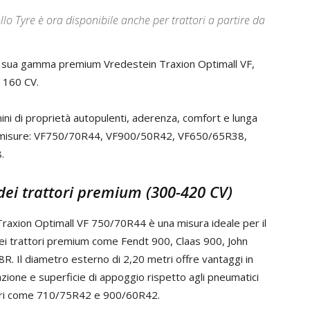
lo Tyre è ora disponibile anche per trattori a partire da
lla sua gamma premium Vredestein Traxion Optimall VF,
a 160 CV.
mini di proprietà autopulenti, aderenza, comfort e lunga
ti misure: VF750/70R44, VF900/50R42, VF650/65R38,
.
dei trattori premium (300-420 CV)
raxion Optimall VF 750/70R44 è una misura ideale per il
i trattori premium come Fendt 900, Claas 900, John
R. Il diametro esterno di 2,20 metri offre vantaggi in
razione e superficie di appoggio rispetto agli pneumatici
ri come 710/75R42 e 900/60R42.