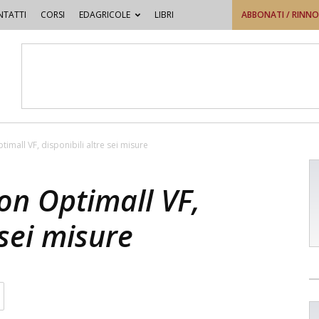
TATTI
CORSI
EDAGRICOLE
LIBRI
ABBONATI / RINN
imall VF, disponibili altre sei misure
on Optimall VF,
 sei misure