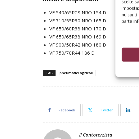
scelte s
impostaz
VF 540/65R28 NRO 154 D
pulsanti
VF 710/55R30 NRO 165 D
parte in
VF 650/60R38 NRO 170 D
VF 650/65R38 NRO 169 D
VF 900/50R42 NRO 180 D
VF 750/70R44 186 D
TAG
pneumatici agricoli
Facebook
Twitter
Il Contoterzista