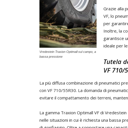
Grazie alla 
VF, lo pneum
per garantir
Inoltre, la 
garantisce u
ideale per le
Vredestein Traxion Optimall sul campo, a
bassa pressione
Tutela d
VF 710/
La più diffusa combinazione di pneumatici p
con VF 710/55R30. La domanda di pneumatici VF
evitare il compattamento dei terreni, mantenen
La gamma Traxion Optimall VF di Vredestein 
nelle situazioni in cui è richiesta una bassa p
di gonfiaggio. Oltre a sopportare una capacit