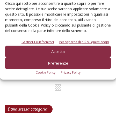
Cerca adesso
Clicca qui sotto per acconsentire a quanto sopra o per fare
scelte dettagliate. Le tue scelte saranno applicate solamente a
questo sito. È possibile modificare le impostazioni in qualsiasi
momento, compreso il ritiro del consenso, utilizzando i
pulsanti della Cookie Policy o cliccando sul pulsante di gestione
del consenso nella parte inferiore dello schermo.
L'Esperto risponde
I consigli di Terra e Vita agli agricoltori
Gestisci 1408 fornitori
Per saperne di più su questi scopi
Cerca adesso
Accetta
Preferenze
Cookie Policy
Privacy Policy
Dalla stessa categoria