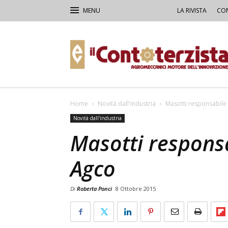
LA RIVISTA
CON
Il
Contoterzista
Home
Novità dall'industria
Masotti responsabile 
Novità dall'industria
Masotti responsa
Agco
Di
Roberta Ponci
8 Ottobre 2015