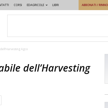
TATTI
CORSI
EDAGRICOLE
LIBRI
ABBONATI / RINN
dell’Harvesting Agco
bile dell’Harvesting