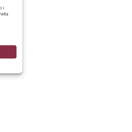
o i
nella