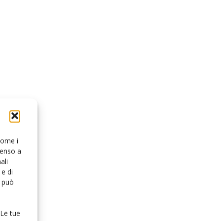
 come i
senso a
ali
e di
o può
 Le tue