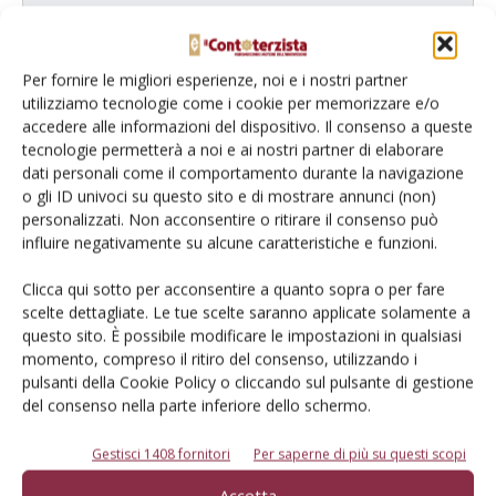
prodotto!
Cerca adesso
Per fornire le migliori esperienze, noi e i nostri partner
utilizziamo tecnologie come i cookie per memorizzare e/o
accedere alle informazioni del dispositivo. Il consenso a queste
tecnologie permetterà a noi e ai nostri partner di elaborare
dati personali come il comportamento durante la navigazione
L'Esperto risponde
o gli ID univoci su questo sito e di mostrare annunci (non)
personalizzati. Non acconsentire o ritirare il consenso può
I consigli di Terra e Vita agli agricoltori
influire negativamente su alcune caratteristiche e funzioni.
Cerca adesso
Clicca qui sotto per acconsentire a quanto sopra o per fare
scelte dettagliate. Le tue scelte saranno applicate solamente a
questo sito. È possibile modificare le impostazioni in qualsiasi
momento, compreso il ritiro del consenso, utilizzando i
pulsanti della Cookie Policy o cliccando sul pulsante di gestione
del consenso nella parte inferiore dello schermo.
Gestisci 1408 fornitori
Per saperne di più su questi scopi
Accetta