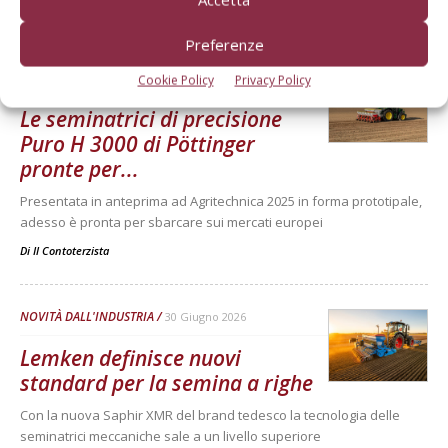
Dalla stessa categoria
Preferenze
NOVITÀ DALL'INDUSTRIA
8 Luglio 2026
Cookie Policy
Privacy Policy
Le seminatrici di precisione
Puro H 3000 di Pöttinger
pronte per...
Presentata in anteprima ad Agritechnica 2025 in forma prototipale,
adesso è pronta per sbarcare sui mercati europei
Di
Il Contoterzista
NOVITÀ DALL'INDUSTRIA
30 Giugno 2026
Lemken definisce nuovi
standard per la semina a righe
Con la nuova Saphir XMR del brand tedesco la tecnologia delle
seminatrici meccaniche sale a un livello superiore