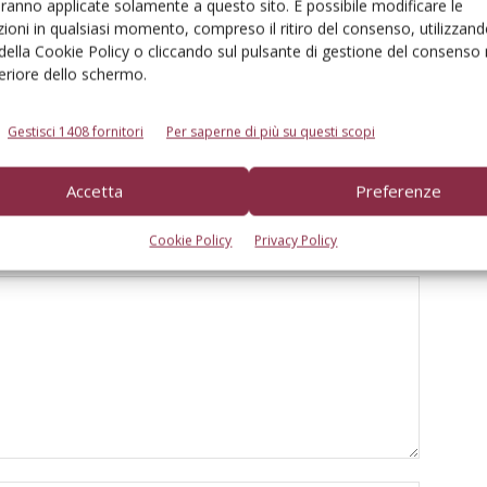
aranno applicate solamente a questo sito. È possibile modificare le
ioni in qualsiasi momento, compreso il ritiro del consenso, utilizzand
 della Cookie Policy o cliccando sul pulsante di gestione del consenso 
feriore dello schermo.
oltura 4.0: innovazione e
Atomizzatori Cima, innovazione per
li per gli agricoltori
l’agricoltura mediterranea
Gestisci 1408 fornitori
Per saperne di più su questi scopi
Accetta
Preferenze
Cookie Policy
Privacy Policy