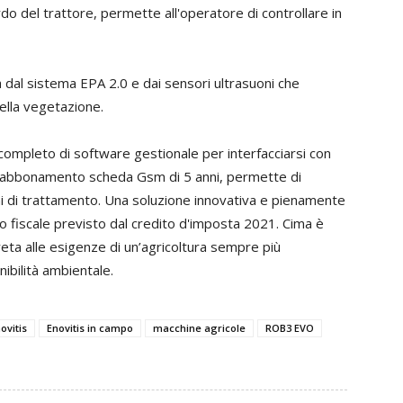
rdo del trattore, permette all'operatore di controllare in
 dal sistema EPA 2.0 e dai sensori ultrasuoni che
ella vegetazione.
o completo di software gestionale per interfacciarsi con
 e abbonamento scheda Gsm di 5 anni, permette di
ioni di trattamento. Una soluzione innovativa e pienamente
io fiscale previsto dal credito d'imposta 2021. Cima è
eta alle esigenze di un’agricoltura sempre più
ibilità ambientale.
ovitis
Enovitis in campo
macchine agricole
ROB3 EVO