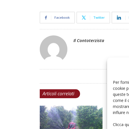
Facebook
Twitter
Il Contoterzista
Per forni
cookie p
Articoli correlati
queste t
come il 
mostrare
influire
Clicca q