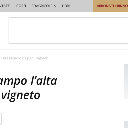
TATTI
CORSI
EDAGRICOLE
LIBRI
ABBONATI / RINN
’alta tecnologia per il vigneto
ampo l’alta
 vigneto