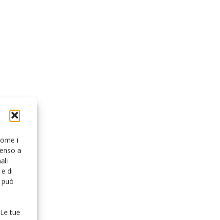
 come i
senso a
ali
e di
o può
 Le tue