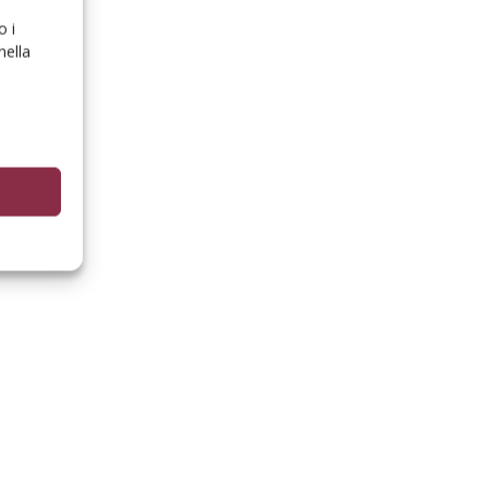
o i
nella