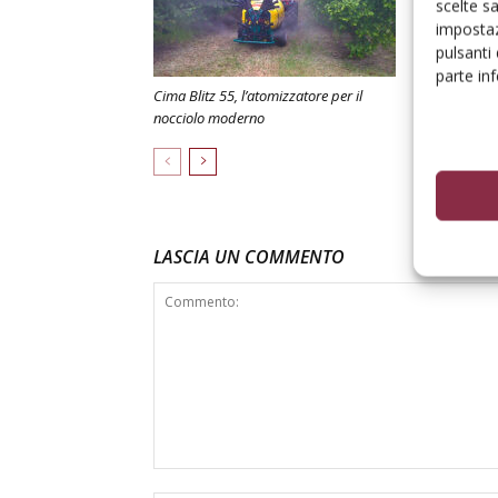
scelte s
impostaz
pulsanti
parte in
Cima Blitz 55, l’atomizzatore per il
Cima e Agric
nocciolo moderno
vantaggi fisca
LASCIA UN COMMENTO