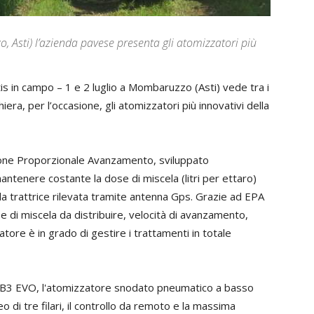
, Asti) l’azienda pavese presenta gli atomizzatori più
s in campo – 1 e 2 luglio a Mombaruzzo (Asti) vede tra i
era, per l’occasione, gli atomizzatori più innovativi della
ione Proporzionale Avanzamento, sviluppato
ntenere costante la dose di miscela (litri per ettaro)
lla trattrice rilevata tramite antenna Gps. Grazie ad EPA
ose di miscela da distribuire, velocità di avanzamento,
zatore è in grado di gestire i trattamenti in totale
ROB3 EVO, l'atomizzatore snodato pneumatico a basso
di tre filari, il controllo da remoto e la massima