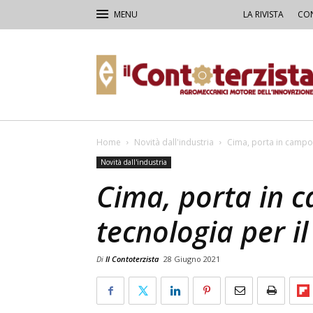
LA RIVISTA
CON
Il
Contoterzista
Home
Novità dall'industria
Cima, porta in campo l
Novità dall'industria
Cima, porta in c
tecnologia per il
Di
Il Contoterzista
28 Giugno 2021