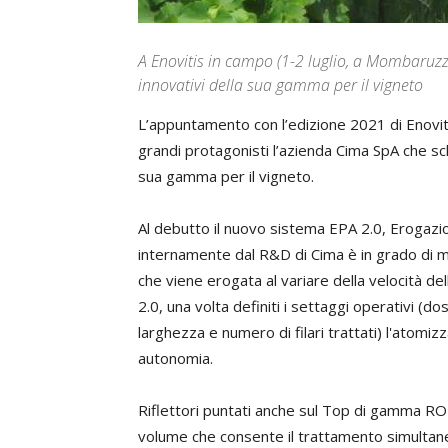
A Enovitis in campo (1-2 luglio, a Mombaruzzo
innovativi della sua gamma per il vigneto
L’appuntamento con l’edizione 2021 di Enoviti
grandi protagonisti l’azienda Cima SpA che schi
sua gamma per il vigneto.
Al debutto il nuovo sistema EPA 2.0, Erogaz
internamente dal R&D di Cima è in grado di ma
che viene erogata al variare della velocità de
2.0, una volta definiti i settaggi operativi (d
larghezza e numero di filari trattati) l'atomiz
autonomia.
Riflettori puntati anche sul Top di gamma 
volume che consente il trattamento simultaneo 